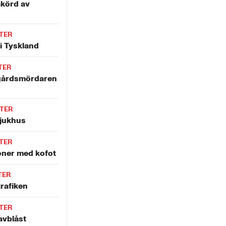
åkörd av
TER
i Tyskland
TER
gårdsmördaren
TER
sjukhus
TER
ner med kofot
TER
trafiken
TER
avblåst