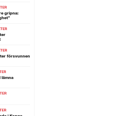
TER
e gripna:
ighet”
ETER
ter
t
ETER
fter försvunnen
TER
l lämna
TER
TER
ade i Kongo-