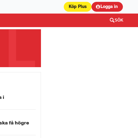
Köp Plus
Logga in
SÖK
 i
ka få högre