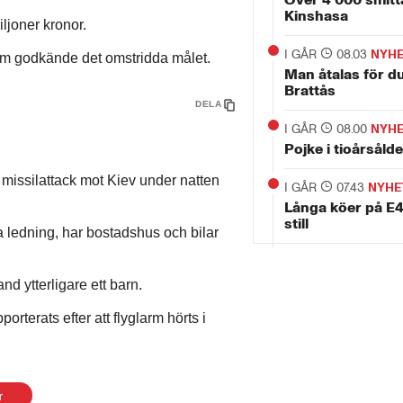
Kinshasa
ljoner kronor.
I GÅR
08.03
NYH
m godkände det omstridda målet.
Man åtalas för d
Brattås
DELA
I GÅR
08.00
NYH
Pojke i tioårsåld
k missilattack mot Kiev under natten
I GÅR
07.43
NYHE
Långa köer på E4 
still
a ledning, har bostadshus och bilar
d ytterligare ett barn.
rterats efter att flyglarm hörts i
r