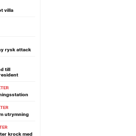
 villa
ny rysk attack
 till
resident
ETER
ningsstation
ETER
m utrymning
TER
efter krock med