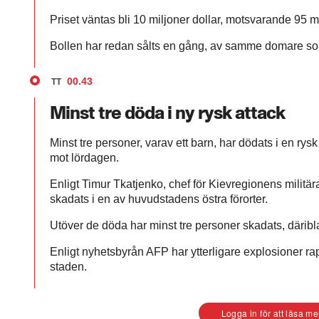
Priset väntas bli 10 miljoner dollar, motsvarande 95 mi
Bollen har redan sålts en gång, av samme domare so
00.43
TT
Minst tre döda i ny rysk attack
Minst tre personer, varav ett barn, har dödats i en rys
mot lördagen.
Enligt Timur Tkatjenko, chef för Kievregionens militär
skadats i en av huvudstadens östra förorter.
Utöver de döda har minst tre personer skadats, däriblan
Enligt nyhetsbyrån AFP har ytterligare explosioner rappo
staden.
Logga in för att läsa me