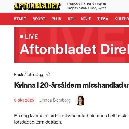
LÖRDAG 8 AUGUSTI 2026
Aftonbladet är en del av Schibsted Media.
Schibsted News
Dagens namn: Silvia, Sylvia
Tipsa oss
START
SPORT
PLUS
HEJ
NÖJE
TIPSA
KULTU
LIVE
Aftonbladet Dire
Fastnålat inlägg
Här somnar programledaren – i sändning
0:45
Kvinna i 20-årsåldern misshandlad 
3 okt 2025
Linnea Blomberg
En ung kvinna hittades misshandlad utomhus i ett bost
torsdagseftermiddagen.