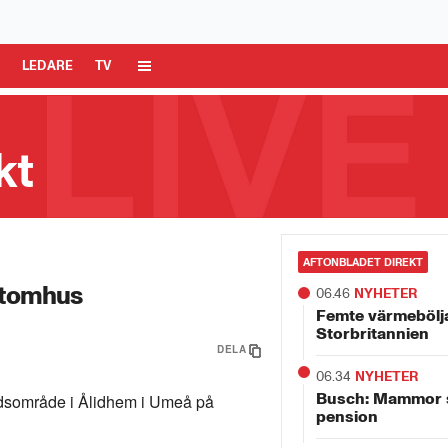
 Media AB är ansvarig för dina data på denna webbplats.
Läs mer här
R
LEDARE
TV
kt
AFTONBLADET DIREKT
utomhus
06.46
NYHETER
Femte värmebölja
Storbritannien
DELA
06.34
NYHETER
Busch: Mammor s
adsområde i Ålidhem i Umeå på
pension