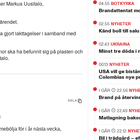
äger Markus Uusitalo,
04.55
BOTKYRKA
Brandattentat mot
 ärendet.
02.55
NYHETER
Känd boll till salu
a gjort iakttagelser i samband med
02.43
UKRAINA
nor ska ha befunnit sig på plasten och
Minst tre döda i 
talo.
00.13
NYHETER
USA vill ge bistånd
Colombias nye p
I GÅR
22.56
NYH
Brand på återvin
DELA
I GÅR
22.49
NYH
n
Matlagning bako
mebölja för i år nästa vecka,
I GÅR
22.12
NYHE
Bil i trädgård – 