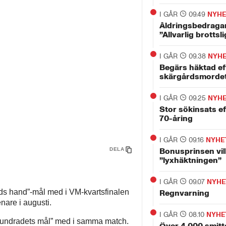
I GÅR
09.49
NYHE
Åldringsbedragar
”Allvarlig brottsl
I GÅR
09.38
NYH
Begärs häktad ef
skärgårdsmorde
I GÅR
09.25
NYH
Stor sökinsats e
70-åring
I GÅR
09.16
NYHE
DELA
Bonusprinsen vil
”lyxhäktningen”
I GÅR
09.07
NYHE
ds hand”-mål med i VM-kvartsfinalen
Regnvarning
nare i augusti.
I GÅR
08.10
NYHE
hundradets mål” med i samma match.
Över 4 000 smitt