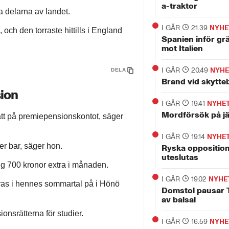
a-traktor
a delarna av landet.
I GÅR
21.39
NYHE
, och den torraste hittills i England
Spanien inför gr
mot Italien
I GÅR
20.49
NYHE
DELA
Brand vid skytte
ion
I GÅR
19.41
NYHE
Mordförsök på j
att på premiepensionskontot, säger
I GÅR
19.14
NYHE
er bar, säger hon.
Ryska opposition
uteslutas
ng 700 kronor extra i månaden.
I GÅR
19.02
NYHE
as i hennes sommartal på i Hönö
Domstol pausar
av balsal
onsrätterna för studier.
I GÅR
16.59
NYHE