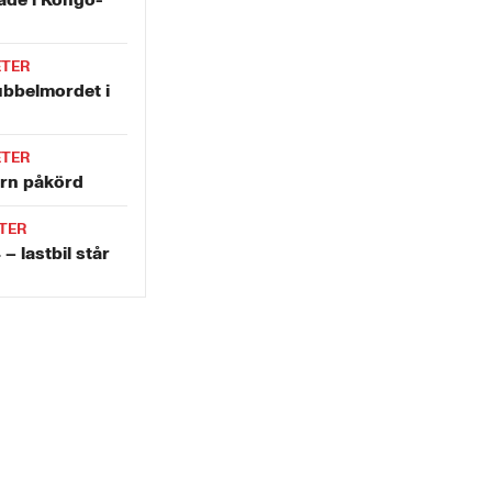
ETER
ubbelmordet i
ETER
ern påkörd
TER
– lastbil står