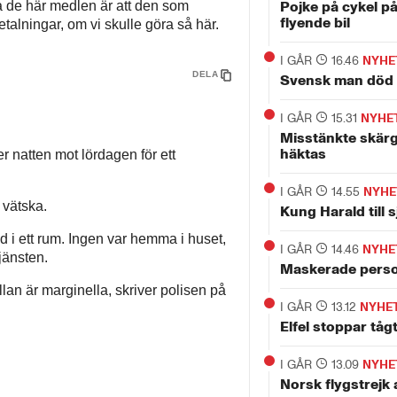
tera de här medlen är att den som
Pojke på cykel p
flyende bil
etalningar, om vi skulle göra så här.
I GÅR
16.46
NYHE
DELA
Svensk man död 
I GÅR
15.31
NYHE
Misstänkte skär
häktas
r natten mot lördagen för ett
I GÅR
14.55
NYHE
 vätska.
Kung Harald till 
d i ett rum. Ingen var hemma i huset,
I GÅR
14.46
NYHE
jänsten.
Maskerade perso
lan är marginella, skriver polisen på
I GÅR
13.12
NYHE
Elfel stoppar tåg
I GÅR
13.09
NYHE
Norsk flygstrejk 