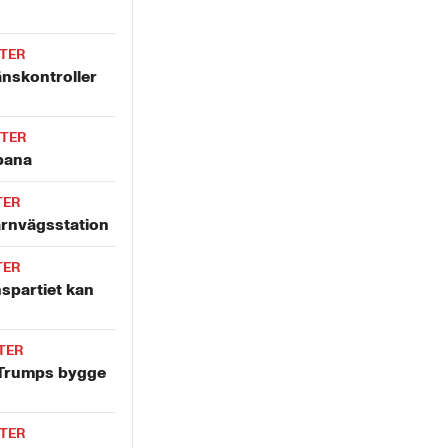
TER
änskontroller
TER
bana
TER
ärnvägsstation
TER
spartiet kan
TER
 Trumps bygge
TER