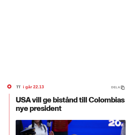
i går
22.13
TT
DELA
USA vill ge bistånd till Colombias
nye president