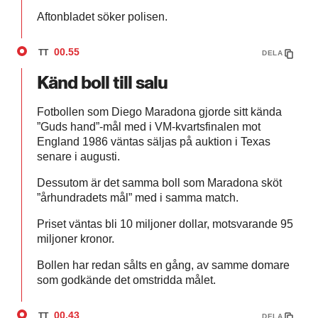
Aftonbladet söker polisen.
00.55
TT
DELA
Känd boll till salu
Fotbollen som Diego Maradona gjorde sitt kända
”Guds hand”-mål med i VM-kvartsfinalen mot
England 1986 väntas säljas på auktion i Texas
senare i augusti.
Dessutom är det samma boll som Maradona sköt
”århundradets mål” med i samma match.
Priset väntas bli 10 miljoner dollar, motsvarande 95
miljoner kronor.
Bollen har redan sålts en gång, av samme domare
som godkände det omstridda målet.
00.43
TT
DELA