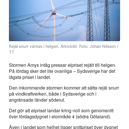
Rejäl snurr väntas i helgen. Arkivbild.
Foto: Johan Nilsson /
TT
Stormen Amys intåg pressar elpriset rejält till helgen.
På lördag sker det lite ovanliga – Sydsverige har det
lägsta priset i landet.
Den inkommande stormen kommer att sätta rejäl snurr
på vindkraftverken, både i Sydsverige och i
angränsade länder söderut.
Det gör att elpriset landar kring noll som genomsnitt
över lördagsdygnet i elområde 4 (södra Götaland).
Även i landet som helhet ligger snittpriset över dygnet