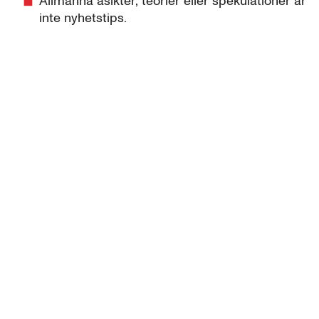
Allmänna åsikter, teorier eller spekulationer är
inte nyhetstips.