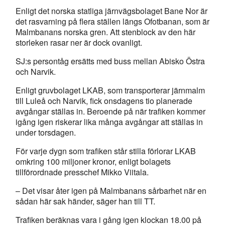
Enligt det norska statliga järnvägsbolaget Bane Nor är
det rasvarning på flera ställen längs Ofotbanan, som är
Malmbanans norska gren. Att stenblock av den här
storleken rasar ner är dock ovanligt.
SJ:s persontåg ersätts med buss mellan Abisko Östra
och Narvik.
Enligt gruvbolaget LKAB, som transporterar järnmalm
till Luleå och Narvik, fick onsdagens tio planerade
avgångar ställas in. Beroende på när trafiken kommer
igång igen riskerar lika många avgångar att ställas in
under torsdagen.
För varje dygn som trafiken står stilla förlorar LKAB
omkring 100 miljoner kronor, enligt bolagets
tillförordnade presschef Mikko Viitala.
– Det visar åter igen på Malmbanans sårbarhet när en
sådan här sak händer, säger han till TT.
Trafiken beräknas vara i gång igen klockan 18.00 på