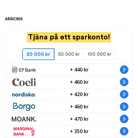
Se de nya UFO-bilderna
ANNONS
0:36