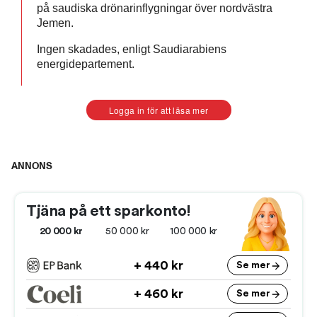
på saudiska drönarinflygningar över nordvästra
Jemen.
Ingen skadades, enligt Saudiarabiens
energidepartement.
Logga in för att läsa mer
Se de nya UFO-bilderna
ANNONS
0:36