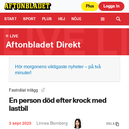
Plus
Logga in
Aftonbladet är en del av Schibsted Media.
Schibsted News Media AB är
ansvarig för dina data på denna webbplats.
Läs mer här
Tipsa oss
START
SPORT
PLUS
HEJ
NÖJE
TIPSA
KULTUR
LEDARE
TV
LIVE
Aftonbladet Direkt
Hör morgonens viktigaste nyheter – på två
minuter!
Fastnålat inlägg
En person död efter krock med
lastbil
3 sept 2025
Linnea Blomberg
DELA