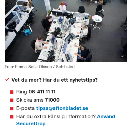
Foto: Emma-Sofia Olsson / Schibsted
Vet du mer? Har du ett nyhetstips?
Ring
08-411 11 11
Skicka sms
71000
E-posta
tipsa@aftonbladet.se
Har du extra känslig information?
Använd
SecureDrop