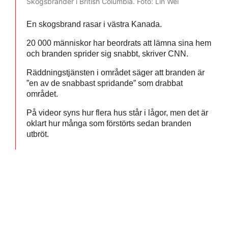
Skogsbränder i British Columbia.
Foto: Lin Wei
En skogsbrand rasar i västra Kanada.
20 000 människor har beordrats att lämna sina hem
och branden sprider sig snabbt, skriver CNN.
Räddningstjänsten i området säger att branden är
”en av de snabbast spridande” som drabbat
området.
På videor syns hur flera hus står i lågor, men det är
oklart hur många som förstörts sedan branden
utbröt.