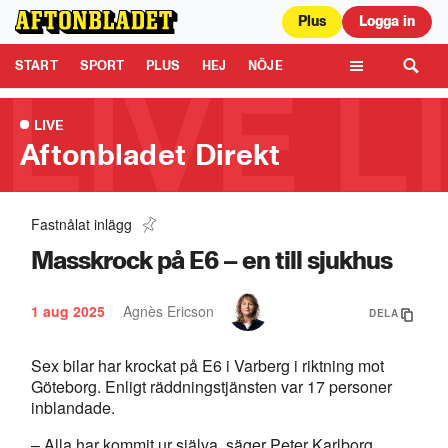
Plus
Logga in
Aftonbladet är en del av Schibsted Media.
Schibsted News Media AB är
ansvarig för dina data på denna webbplats.
Läs mer här
Tipsa oss
START
SPORT
PLUS
HEJ
NÖJE
TIPSA
KULTUR
LEDARE
TV
LIVE
Aftonbladet Direkt
Fastnålat inlägg
Rysk "drönarsafari" - Civila jagas
0:48
Masskrock på E6 – en till sjukhus
1 aug 2025
Agnès Ericson
DELA
Sex bilar har krockat på E6 i Varberg i riktning mot
Göteborg. Enligt räddningstjänsten var 17 personer
inblandade.
– Alla har kommit ur själva, säger Peter Karlborg,