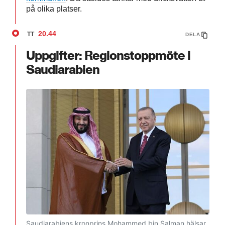
på olika platser.
20.44
TT
DELA
Uppgifter: Regionstoppmöte i
Saudiarabien
Saudiarabiens kronprins Mohammed bin Salman hälsar