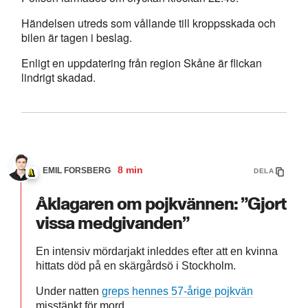
Händelsen utreds som vållande till kroppsskada och
bilen är tagen i beslag.
Enligt en uppdatering från region Skåne är flickan
lindrigt skadad.
8 min
EMIL FORSBERG
DELA
Åklagaren om pojkvännen: ”Gjort
vissa medgivanden”
En intensiv mördarjakt inleddes efter att en kvinna
hittats död på en skärgårdsö i Stockholm.
Under natten
greps hennes 57-årige pojkvän
misstänkt för mord.