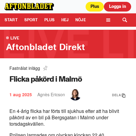
Plus
Logga in
Aftonbladet är en del av Schibsted Media.
Schibsted News Media AB är
ansvarig för dina data på denna webbplats.
Läs mer här
Tipsa oss
START
SPORT
PLUS
HEJ
NÖJE
TIPSA
KULTUR
LEDARE
TV
LIVE
Aftonbladet Direkt
Fastnålat inlägg
Explosion i Malmö: ”Håren på benen reste sig”
1:10
Flicka påkörd i Malmö
1 aug 2025
Agnès Ericson
DELA
En 4-årig flicka har förts till sjukhus efter att ha blivit
påkörd av en bil på Bergsgatan i Malmö under
torsdagskvällen.
Polisen larmades om olyckan klockan 22.40.