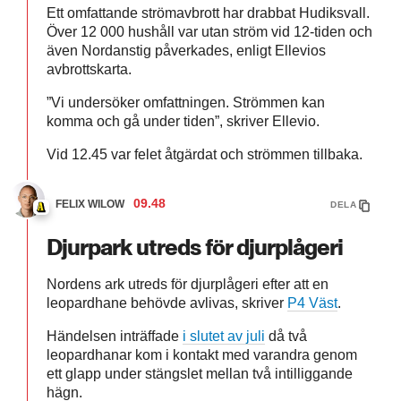
Ett omfattande strömavbrott har drabbat Hudiksvall.
Över 12 000 hushåll var utan ström vid 12-tiden och
även Nordanstig påverkades, enligt Ellevios
avbrottskarta.
”Vi undersöker omfattningen. Strömmen kan
komma och gå under tiden”, skriver Ellevio.
Vid 12.45 var felet åtgärdat och strömmen tillbaka.
09.48
FELIX WILOW
DELA
Djurpark utreds för djurplågeri
Nordens ark utreds för djurplågeri efter att en
leopardhane behövde avlivas, skriver
P4 Väst
.
Händelsen inträffade
i slutet av juli
då två
leopardhanar kom i kontakt med varandra genom
ett glapp under stängslet mellan två intilliggande
hägn.