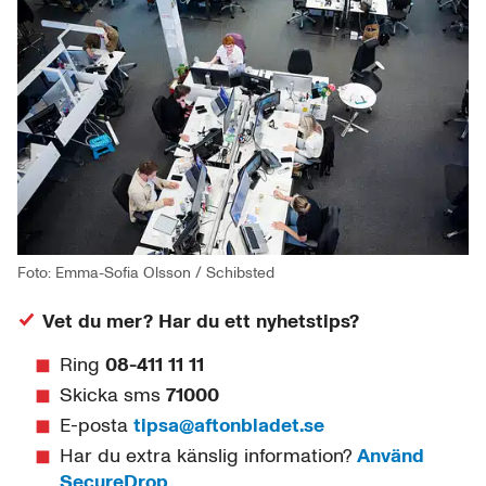
Foto: Emma-Sofia Olsson / Schibsted
Vet du mer? Har du ett nyhetstips?
Ring
08-411 11 11
Skicka sms
71000
E-posta
tipsa@aftonbladet.se
Har du extra känslig information?
Använd
SecureDrop