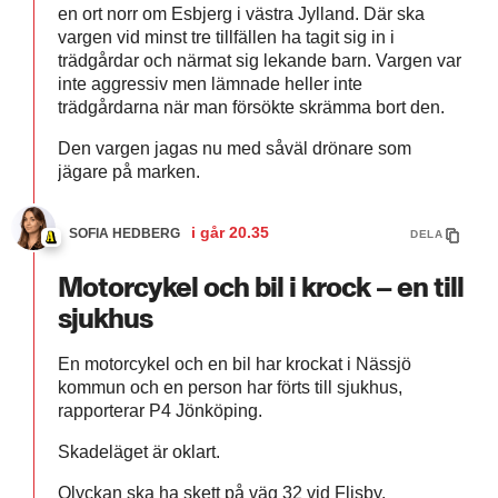
en ort norr om Esbjerg i västra Jylland. Där ska
vargen vid minst tre tillfällen ha tagit sig in i
trädgårdar och närmat sig lekande barn. Vargen var
inte aggressiv men lämnade heller inte
trädgårdarna när man försökte skrämma bort den.
Den vargen jagas nu med såväl drönare som
jägare på marken.
i går
20.35
SOFIA HEDBERG
DELA
Motorcykel och bil i krock – en till
sjukhus
En motorcykel och en bil har krockat i Nässjö
kommun och en person har förts till sjukhus,
rapporterar P4 Jönköping.
Skadeläget är oklart.
Olyckan ska ha skett på väg 32 vid Flisby.