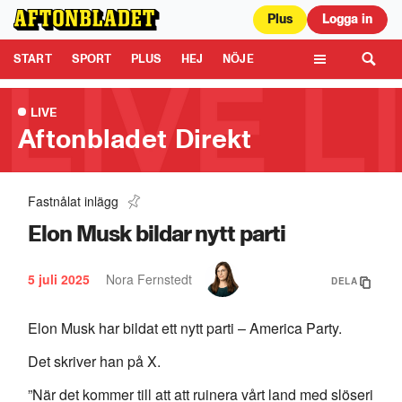
Plus
Logga in
Aftonbladet är en del av Schibsted Media.
Schibsted News Media AB är
ansvarig för dina data på denna webbplats.
Läs mer här
Tipsa oss
START
SPORT
PLUS
HEJ
NÖJE
TIPSA
KULTUR
LEDARE
TV
LIVE
Aftonbladet Direkt
Fastnålat inlägg
Rituals släppte bebisparfym: ”Sjukaste”
1:01
Elon Musk bildar nytt parti
5 juli 2025
Nora Fernstedt
DELA
Elon Musk har bildat ett nytt parti – America Party.
Det skriver han på X.
”När det kommer till att att ruinera vårt land med slöseri