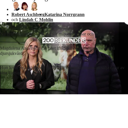
Laddar ...
Robert Aschberg
Katarina Norrgrann
och
Lindah C Mohlin
Nu drar val(p)rörelsen igång för miljoner hussar och mattar.
Magdalena Andersson (S) biter ifrån om de skyhöga priserna på
djursjukvård.
Hon lovar en ny lag som kan tvinga veterinärjättarna att sälja delar av
sina företag.