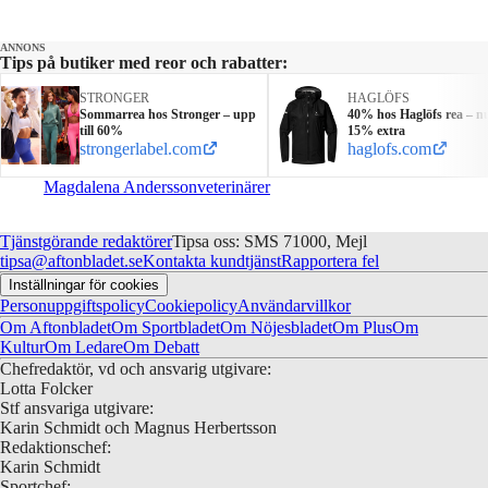
ANNONS
Tips på butiker med reor och rabatter:
STRONGER
HAGLÖFS
Sommarrea hos Stronger – upp
40% hos Haglöfs rea – n
till 60%
15% extra
strongerlabel.com
haglofs.com
Magdalena Andersson
veterinärer
Tjänstgörande redaktörer
Tipsa oss: SMS 71000, Mejl
tipsa@aftonbladet.se
Kontakta kundtjänst
Rapportera fel
Inställningar för cookies
Personuppgiftspolicy
Cookiepolicy
Användarvillkor
Om Aftonbladet
Om Sportbladet
Om Nöjesbladet
Om Plus
Om
Kultur
Om Ledare
Om Debatt
Chefredaktör, vd och ansvarig utgivare:
Lotta Folcker
Stf ansvariga utgivare:
Karin Schmidt och Magnus Herbertsson
Redaktionschef:
Karin Schmidt
Sportchef: