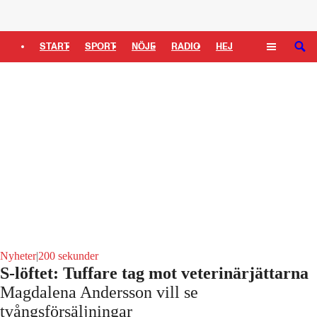
Logga in
START
SPORT
NÖJE
RADIO
HEJ
SÖK
PLUS
TIPSA
TV
KULTUR
LEDARE
Nyheter
|
200 sekunder
S-löftet: Tuffare tag mot veterinärjättarna
Magdalena Andersson vill se
tvångsförsäljningar