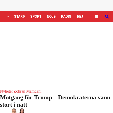
Logga in
START
SPORT
NÖJE
RADIO
HEJ
SÖK
PLUS
TIPSA
TV
KULTUR
LEDARE
Nyheter
|
Zohran Mamdani
Motgång för Trump – Demokraterna vann
stort i natt
Laddar ...