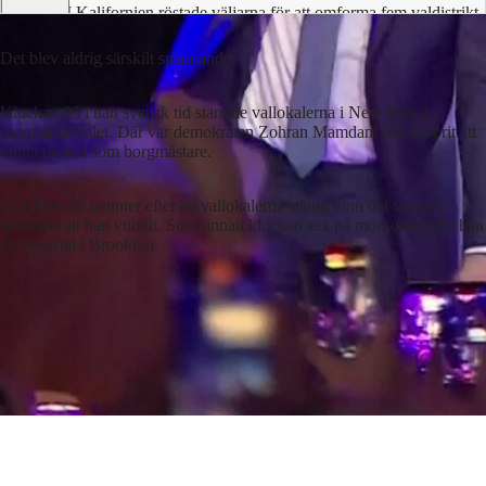
I Kalifornien röstade väljarna för att omforma fem valdistrikt
till Demokraternas fördel, vilket ses som ett svar på liknande
Det blev aldrig särskilt spännande.
åtgärder i Texas till förmån för Republikanerna.
Klockan 03 i natt svensk tid stängde vallokalerna i New York i
borgmästarvalet. Där var demokraten Zohran Mamdani stor favorit att
vinna posten som borgmästare.
Och bara 36 minuter efter att vallokalerna stängt kom det väntade
beskedet att han vunnit. Strax innan klockan sex på morgonen höll han
sitt segertal i Brooklyn.