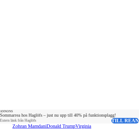
Programledare och producent: Jessica
Johansson. Klipp från: 60 minutes,
TV4Nyheterna. Kontakt:
podcast@aftonbladet.se
ANNONS
Sommarrea hos Haglöfs – just nu upp till 40% på funktionsplagg!
TILL REAN
Extern länk från Haglöfs
Zohran Mamdani
Donald Trump
Virginia