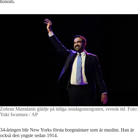
honom.
Zohran Mamdanis glädje på tidiga onsdagsmorgonen, svensk tid.
Foto:
Yuki Iwamura / AP
34-åringen blir New Yorks första borgmästare som är muslim. Han är
också den yngste sedan 1914.