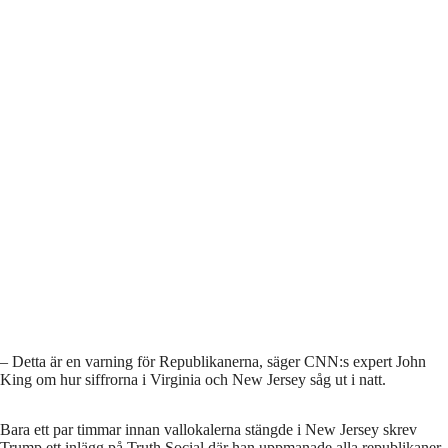
– Detta är en varning för Republikanerna, säger CNN:s expert John
King om hur siffrorna i Virginia och New Jersey såg ut i natt.
Bara ett par timmar innan vallokalerna stängde i New Jersey skrev
Trump ett inlägg på Truth Social där han uppmanade alla republikaner