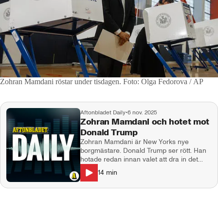
Zohran Mamdani röstar under tisdagen.
Foto: Olga Fedorova / AP
Aftonbladet Daily
•
6 nov. 2025
Zohran Mamdani och hotet mot
Donald Trump
Zohran Mamdani är New Yorks nye
borgmästare. Donald Trump ser rött. Han
hotade redan innan valet att dra in det
statliga stödet och skicka soldater till New
14
min
York vid en eventuell seger. Mamdani
kallar sig för ”Trumps värsta fiende” och
Trump kallar sin fiende för en
kommunistgalning. Gäst: Emelie Svensson,
Aftonbladets reporter i USA.