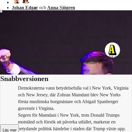
Johan Edgar
och
Anna Sjögren
Det blev en segernatt för Demokraterna.
Först två överlägsna segrar i Virginia och New Jersey - och sen blev
presidentens ”värsta mardröm” verklighet.
– Om någon kan visa hur man besegrar Donald Trump är det staden
han växte upp i, säger New Yorks nästa borgmästare Zohran Mamdani.
Snabbversionen
Demokraterna vann betydelsefulla val i New York, Virginia
och New Jersey, där Zohran Mamdani blev New Yorks
första muslimska borgmästare och Abigail Spanberger
guvernör i Virginia.
Segern för Mamdani i New York, trots Donald Trumps
motstånd och försök att påverka utfallet, markerar en
betydande politisk händelse i staden där Trump växte upp.
Läs mer