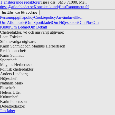
Tjänstgörande redaktörer
Tipsa oss: SMS 71000, Mejl
tipsa@aftonbladet.se
Kontakta kundtjänst
Rapportera fel
Inställningar för cookies
Personuppgiftspolicy
Cookiepolicy
Användarvillkor
Om Aftonbladet
Om Sportbladet
Om Nöjesbladet
Om Plus
Om
Kultur
Om Ledare
Om Debatt
Chefredaktör, vd och ansvarig utgivare:
Lotta Folcker
Stf ansvariga utgivare:
Karin Schmidt och Magnus Herbertsson
Redaktionschef:
Karin Schmidt
Sportchef:
Magnus Herbertsson
Politisk chefredaktör:
Anders Lindberg
Nöjeschef:
Nathalie Mark
Pluschef:
Helena Utter
Kulturchef:
Karin Pettersson
Debattredaktör:
Jim Jaber