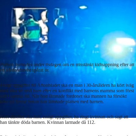
Polisen larmades under tisdagen om en misstänkt kidnappning efter att
en vårdnadstvist spårat ur.
Enligt uppgifter till Aftonbladet ska en man i 30-årsåldern ha kört iväg
med sina tre små barn efter en konflikt med barnens mamma som först
satt i samma bil. När hon lämnade fordonet ska mannen ha försökt
köra på henne innan han lämnade platsen med barnen.
Kort därefter ska han, enligt uppgifter, ha ringt kvinnan och sagt att
han tänkte döda barnen. Kvinnan larmade då 112.