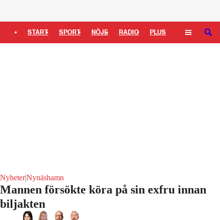
Logga in
START
SPORT
NÖJE
RADIO
PLUS
SÖK
TIPSA
TV
KULTUR
LEDARE
Nyheter
|
Nynäshamn
Mannen försökte köra på sin exfru innan
biljakten