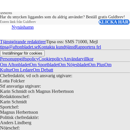
ANNONS
Har du smycken liggandes som du aldrig använder? Beställ gratis Guldbrev!
KLICKA HÄR!
Extern länk från Guldbrev
Nynäshamn
Tjänstgörande redaktörer
Tipsa oss: SMS 71000, Mejl
tipsa@aftonbladet.se
Kontakta kundtjänst
Rapportera fel
Inställningar för cookies
Personuppgiftspolicy
Cookiepolicy
Användarvillkor
Om Aftonbladet
Om Sportbladet
Om Nöjesbladet
Om Plus
Om
Kultur
Om Ledare
Om Debatt
Chefredaktör, vd och ansvarig utgivare:
Lotta Folcker
Stf ansvariga utgivare:
Karin Schmidt och Magnus Herbertsson
Redaktionschef:
Karin Schmidt
Sportchef:
Magnus Herbertsson
Politisk chefredaktör:
Anders Lindberg
Nöjeschef: