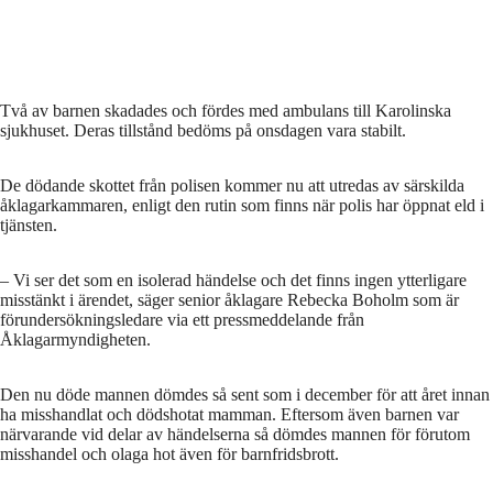
Två av barnen skadades och fördes med ambulans till Karolinska
sjukhuset. Deras tillstånd bedöms på onsdagen vara stabilt.
De dödande skottet från polisen kommer nu att utredas av särskilda
åklagarkammaren, enligt den rutin som finns när polis har öppnat eld i
tjänsten.
– Vi ser det som en isolerad händelse och det finns ingen ytterligare
misstänkt i ärendet, säger senior åklagare Rebecka Boholm som är
förundersökningsledare via ett pressmeddelande från
Åklagarmyndigheten.
Den nu döde mannen dömdes så sent som i december för att året innan
ha misshandlat och dödshotat mamman. Eftersom även barnen var
närvarande vid delar av händelserna så dömdes mannen för förutom
misshandel och olaga hot även för barnfridsbrott.