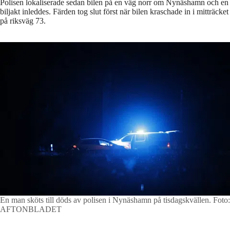
Polisen lokaliserade sedan bilen på en väg norr om Nynäshamn och en
biljakt inleddes. Färden tog slut först när bilen kraschade in i mitträcket
på riksväg 73.
En man sköts till döds av polisen i Nynäshamn på tisdagskvällen.
Foto:
AFTONBLADET