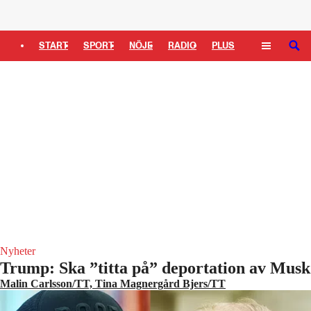
Logga in
START
SPORT
NÖJE
RADIO
PLUS
SÖK
TIPSA
TV
KULTUR
LEDARE
Nyheter
Trump: Ska ”titta på” deportation av Musk
Malin Carlsson/TT, Tina Magnergård Bjers/TT