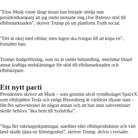
”Elon Musk visste långt innan han började stödja min
presidentkampanj att jag starkt motsatte mig (Joe Bidens) stöd till
elbilsmarknaden”, skriver Trump på sin plattform Truth social.
”Det är okej med elbilar, men ingen ska tvingas till att köpa en”,
fortsätter han.
Trumps budgetförslag, som nu är under behandling, innefattar bland
annat kraftiga nedskärningar för stöd till elbilsmarknaden och
elbilsköpare.
Ett nytt parti
Presidenten skriver att Musk – som grundat såväl rymdbolaget SpaceX
som elbilsjätten Tesla och enligt Bloomberg är världens rikaste man –
fått fler subventioner än någon annan och att han utan subventioner
skulle behöva ”åka hem till Sydafrika”.
”Inga fler raketuppskjutningar, satelliter eller elbilsproduktion och vårt
land skulle tjäna en förmögenhet”, skriver Trump, delvis i versaler.