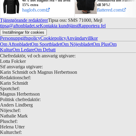
40% hos Haglöfs rea – nu även
Sommarrea hos Flattere
15% extra
till 50%!
haglofs.com
flattered.com
Tjänstgörande redaktörer
Tipsa oss: SMS 71000, Mejl
tipsa@aftonbladet.se
Kontakta kundtjänst
Rapportera fel
Inställningar för cookies
Personuppgiftspolicy
Cookiepolicy
Användarvillkor
Om Aftonbladet
Om Sportbladet
Om Nöjesbladet
Om Plus
Om
Kultur
Om Ledare
Om Debatt
Chefredaktör, vd och ansvarig utgivare:
Lotta Folcker
Stf ansvariga utgivare:
Karin Schmidt och Magnus Herbertsson
Redaktionschef:
Karin Schmidt
Sportchef:
Magnus Herbertsson
Politisk chefredaktör:
Anders Lindberg
Nöjeschef:
Nathalie Mark
Pluschef:
Helena Utter
Kulturchef: