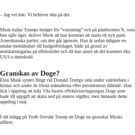
– Jag vet inte. Vi behöver titta på det.
Musk kallar Trumps budget för ”vansinnig” och på plattformen X, som
han själv äger, skriver Musk att han kommer att starta ett nytt parti,
Amerikanska partiet, om den går igenom. Han är sedan tidigare en
uttalat motståndare till budgetförslaget, både på grund av
nedskärningarna på elbilsstödet och då han anser att det kommer öka
USA:s statsskuld.
Granskas av Doge?
Elon Musk syntes flitigt vid Donald Trumps sida under valrörelsen i
höstas och under de första månaderna efter presidentens tillträde. Han
fick i uppdrag att leda Vita husets effektiviseringsorgan Doge som
hade till uppgift att skära ned på statens utgifter, men lämnade detta
uppdrag i maj.
I sitt inlägg på Truth föreslår Trump att Doge nu granskar Musks
affärer.