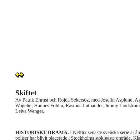
Skiftet
Av Patrik Ehrnst och Rojda Sekersöz, med Josefin Asplund, Ag
Wagelin, Hannes Fohlin, Rasmus Luthander, Jimmy Lindström, C
Leiva Wenger.
HISTORISKT DRAMA.
I Netflix senaste svenska serie är å
poliser har blivit placerade i Stockholms stökigaste område, Klar