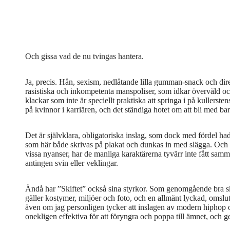
Och gissa vad de nu tvingas hantera.
Ja, precis. Hån, sexism, nedlåtande lilla gumman-snack och dir
rasistiska och inkompetenta manspoliser, som idkar övervåld 
klackar som inte är speciellt praktiska att springa i på kullerste
på kvinnor i karriären, och det ständiga hotet om att bli med ba
Det är självklara, obligatoriska inslag, som dock med fördel hade
som här både skrivas på plakat och dunkas in med slägga. Och
vissa nyanser, har de manliga karaktärerna tyvärr inte fått sam
antingen svin eller veklingar.
Ändå har ”Skiftet” också sina styrkor. Som genomgående bra sk
gäller kostymer, miljöer och foto, och en allmänt lyckad, omslu
även om jag personligen tycker att inslagen av modern hiphop o
onekligen effektiva för att föryngra och poppa till ämnet, och ge 