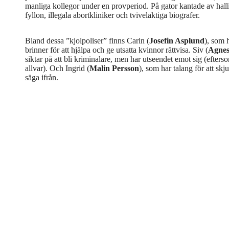
manliga kollegor under en provperiod. På gator kantade av hall
fyllon, illegala abortkliniker och tvivelaktiga biografer.
Bland dessa ”kjolpoliser” finns Carin (
Josefin Asplund
), som 
brinner för att hjälpa och ge utsatta kvinnor rättvisa. Siv (
Agnes
siktar på att bli kriminalare, men har utseendet emot sig (efters
allvar). Och Ingrid (
Malin Persson
), som har talang för att skj
säga ifrån.