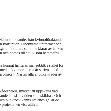
ekt motarbetande, från kvinnoföraktande,
och korruption. Obekväma uniformer och
nsgator. Partners som inte klarar av tanken
rn och dömas till ett liv som hemmafru.
 kunnat hanteras mer subtilt, i stället för
 medan kvinnorollerna är skrivna med
ma omsorg. Nästan alla är olika grader av
ådespeleri, mycket att uppskatta vad
tande känsla av tiden som skildras. Och
ch punkrock känns lite chosiga, är de
projektet en viss attityd.