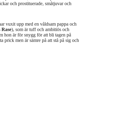
ickar och prostituerade, småtjuvar och
har vuxit upp med en våldsam pappa och
 Rase
), som är tuff och ambitiös och
om hon är för snygg för att bli tagen på
uta prick men är sämre på att stå på sig och