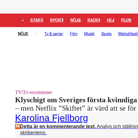
START
SPORT
NÖJE
RADIO
HEJ
PLUS
NÖJE
Tv & serier
Film
Musik
Spela
Melodifesti
TV
|
Tv-recensioner
Klyschigt om Sveriges första kvinnliga
– men Netflix ”Skiftet” är värd att se f
Karolina Fjellborg
Detta är en kommenterande text.
Analys och ställni
skribentens.