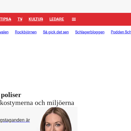
TIPSA
TV
KULTUR
LEDARE
valen
Rockbjörnen
Så gick det sen
Schlagerbloggen
Podden Sch
 poliser
ör kostymerna och miljöerna
ngstaganden är