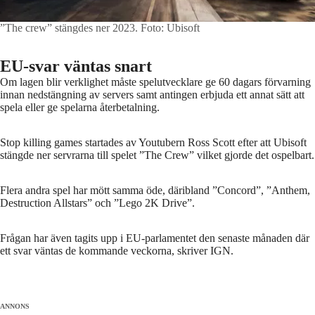
”The crew” stängdes ner 2023.
Foto: Ubisoft
EU-svar väntas snart
Om lagen blir verklighet måste spelutvecklare ge 60 dagars förvarning
innan nedstängning av servers samt antingen erbjuda ett annat sätt att
spela eller ge spelarna återbetalning.
Stop killing games startades av Youtubern Ross Scott efter att Ubisoft
stängde ner servrarna till spelet ”The Crew” vilket gjorde det ospelbart.
Flera andra spel har mött samma öde, däribland ”Concord”, ”Anthem,
Destruction Allstars” och ”Lego 2K Drive”.
Frågan har även tagits upp i EU-parlamentet den senaste månaden där
Spela: Testar Switch 2 i London
ett svar väntas de kommande veckorna, skriver IGN.
17:36
ANNONS