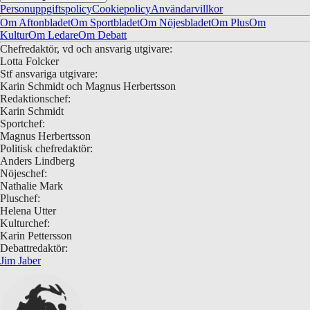
Personuppgiftspolicy
Cookiepolicy
Användarvillkor
Om Aftonbladet
Om Sportbladet
Om Nöjesbladet
Om Plus
Om
Kultur
Om Ledare
Om Debatt
Chefredaktör, vd och ansvarig utgivare:
Lotta Folcker
Stf ansvariga utgivare:
Karin Schmidt och Magnus Herbertsson
Redaktionschef:
Karin Schmidt
Sportchef:
Magnus Herbertsson
Politisk chefredaktör:
Anders Lindberg
Nöjeschef:
Nathalie Mark
Pluschef:
Helena Utter
Kulturchef:
Karin Pettersson
Debattredaktör:
Jim Jaber