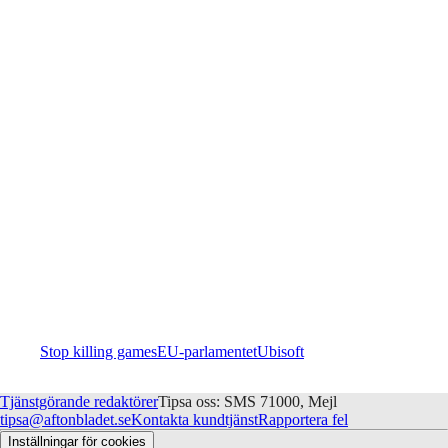
Stop killing games
EU-parlamentet
Ubisoft
Tjänstgörande redaktörer
Tipsa oss: SMS 71000, Mejl
tipsa@aftonbladet.se
Kontakta kundtjänst
Rapportera fel
Inställningar för cookies