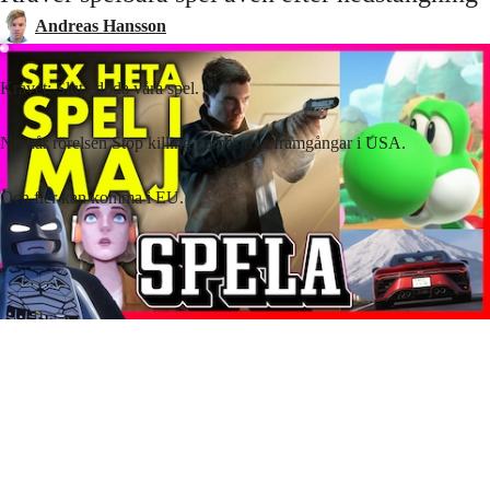
Andreas Hansson
Kravet: Sluta döda våra spel.
Nu når rörelsen Stop killing games nya framgångar i USA.
Och fler kan komma i EU.