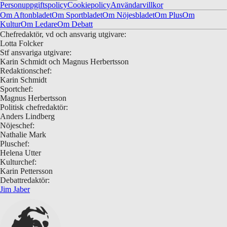
Personuppgiftspolicy
med jobbsökande. Medarbetare vars roller har tagits bort uppmuntras
Cookiepolicy
Användarvillkor
att söka lediga tjänster inom Microsoft Gaming, där deras ansökningar
Om Aftonbladet
Om Sportbladet
Om Nöjesbladet
Om Plus
Om
kommer att prioriteras.
Kultur
Om Ledare
Om Debatt
Chefredaktör, vd och ansvarig utgivare:
Lotta Folcker
Tack till alla som har format vår kultur, våra produkter och vårt
Stf ansvariga utgivare:
community. Vi går vidare med djup uppskattning och respekt för alla
Karin Schmidt och Magnus Herbertsson
som bidragit till denna resa.”
Redaktionschef:
Karin Schmidt
Sportchef:
Källa:
The Verge
Magnus Herbertsson
Politisk chefredaktör:
Anders Lindberg
Nöjeschef:
Nathalie Mark
Pluschef:
Helena Utter
Kulturchef:
Karin Pettersson
Debattredaktör:
Jim Jaber