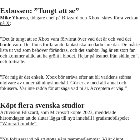
Exbossen: ”Tungt att se”
Mike Ybarra
, tidigare chef på Blizzard och Xbox,
skrev förra veckan
på X
:
”Det är tungt att se Xbox vara förvirrat över vad det är och vad det
borde vara. Det finns fortfarande fantastiska medarbetare där. De måste
lista ut vad som behöver förändras, och det snabbt. Jag är ett stort fan
och kommer alltid att ha grönt i blodet. Hejar på teamet från sidlinjen”,
och fortsatte:
”För mig är det enkelt. Xbox bör sträva efter att bli världens största
utgivare av underhållningsinnehåll. Gör er av med allt annat och
fokusera. Var inte rädda för att säga vad ni är. Acceptera er väg.”
Köpt flera svenska studior
Activision Blizzard, som Microsoft köpte 2023, meddelade
häromdagen att de
slutar lägga till nytt innehåll i gratismobilspelet
”Warcraft rumble”:
”Nu fokuserar vi på att stötta våra teammedlemmar. Vi är djupt