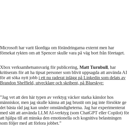
Microsoft har varit fåordiga om förändringarna externt men har
förnekat rykten om att Spencer skulle vara på väg bort från företaget.
Xbox verksamhetsansvarig för publicering,
Matt Turnbull
, har
kritiserats för att ha tipsat personer som blivit uppsagda att använda AI
för att söka nytt jobb
i ett nu raderat inlägg på Linkedin som delats av
Brandon Sheffield, utvecklare och skribent, på Blueskye:
”Jag vet att den här typen av verktyg väcker starka känslor hos
människor, men jag skulle känna att jag brustit om jag inte försökte ge
det bästa råd jag kan under omständigheterna. Jag har experimenterat
med sätt att använda LLM AI-verktyg (som ChatGPT eller Copilot) för
att hjälpa till att minska den emotionella och kognitiva belastningen
som följer med att förlora jobbet.”