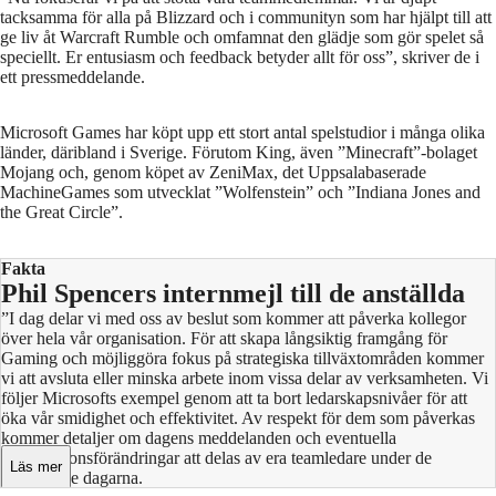
tacksamma för alla på Blizzard och i communityn som har hjälpt till att
ge liv åt Warcraft Rumble och omfamnat den glädje som gör spelet så
speciellt. Er entusiasm och feedback betyder allt för oss”, skriver de i
ett pressmeddelande.
Microsoft Games har köpt upp ett stort antal spelstudior i många olika
länder, däribland i Sverige. Förutom King, även ”Minecraft”-bolaget
Mojang och, genom köpet av ZeniMax, det Uppsalabaserade
MachineGames som utvecklat ”Wolfenstein” och ”Indiana Jones and
the Great Circle”.
Fakta
Phil Spencers internmejl till de anställda
”I dag delar vi med oss av beslut som kommer att påverka kollegor
över hela vår organisation. För att skapa långsiktig framgång för
Gaming och möjliggöra fokus på strategiska tillväxtområden kommer
vi att avsluta eller minska arbete inom vissa delar av verksamheten. Vi
följer Microsofts exempel genom att ta bort ledarskapsnivåer för att
öka vår smidighet och effektivitet. Av respekt för dem som påverkas
Se hela intervjun med Josef Fares: "Vill
kommer detaljer om dagens meddelanden och eventuella
organisationsförändringar att delas av era teamledare under de
alltid ta det till nästa nivå"
Läs mer
kommande dagarna.
21:40