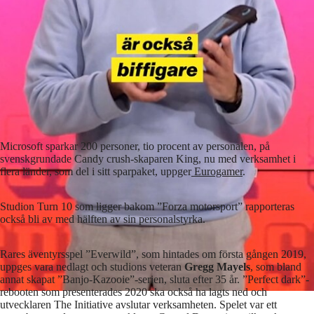
Microsoft sparkar 200 personer, tio procent av personalen, på
svenskgrundade Candy crush-skaparen King, nu med verksamhet i
flera länder, som del i sitt sparpaket, uppger
Eurogamer
.
Studion Turn 10 som ligger bakom ”Forza motorsport” rapporteras
också bli av med hälften av sin personalstyrka.
Rares äventyrsspel ”Everwild”, som hintades om första gången 2019,
uppges vara nedlagt och studions veteran
Gregg Mayels
, som bland
annat skapat ”Banjo-Kazooie”-serien, sluta efter 35 år. ”Perfect dark”-
rebooten som presenterades 2020 ska också ha lagts ned och
utvecklaren The Initiative avslutar verksamheten. Spelet var ett