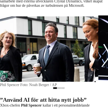
samarbete med externa utvecklaren Crystal Dynamics, vilket skapat
frågor om hur de påverkas av turbulensen på Microsoft.
Phil 
Phil Spencer
Foto: Noah Berger / AP
1/3
Phil Spencer Foto: Noah Berger / AP
”Använd AI för att hitta nytt jobb”
Xbox-chefen
Phil Spencer
kallar i ett personalmeddelande