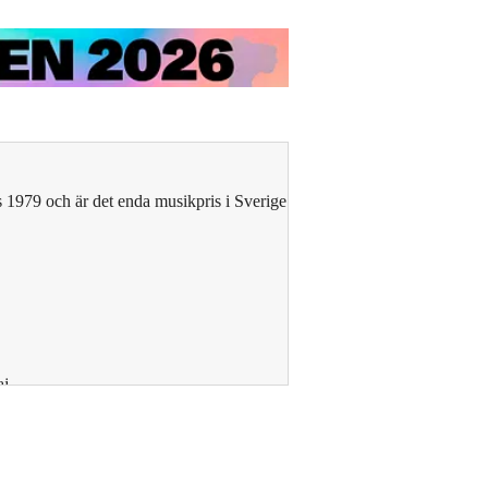
s 1979 och är det enda musikpris i Sverige
j.
 galan – följ Aftonbladet nöje på
Instagram