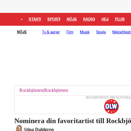
START
SPORT
NÖJE
RADIO
HEJ
PLUS
NÖJE
Tv & serier
Film
Musik
Spela
Melodifesti
Rockbjörnen
|
Rockbjörnen
ROCKBJÖRNEN PRESENTERA
Nominera din favoritartist till Rockbj
Laddar ...
Stina Dahlgren