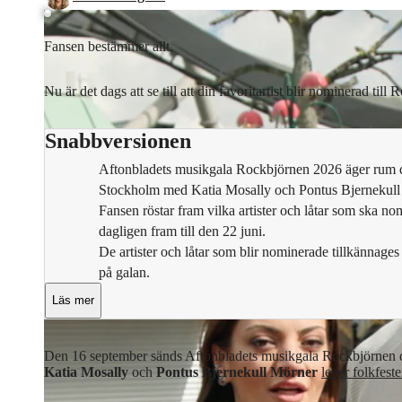
Fansen bestämmer allt.
Nu är det dags att se till att din favoritartist blir nominerad til
Snabbversionen
Aftonbladets musikgala Rockbjörnen 2026 äger rum 
Stockholm med Katia Mosally och Pontus Bjernekull
Fansen röstar fram vilka artister och låtar som ska nom
dagligen fram till den 22 juni.
De artister och låtar som blir nominerade tillkännages
på galan.
Läs mer
Den 16 september sänds Aftonbladets musikgala Rockbjörnen d
Katia Mosally
och
Pontus Bjernekull Mörner
leder folkfest