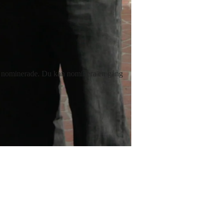
ahl / Björn Lindahl
 bli nominerade. Du kan nominera en gång