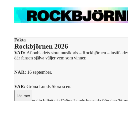
Fakta
Rockbjörnen 2026
VAD:
Aftonbladets stora musikpris – Rockbjörnen – instiftade
där fansen själva väljer vem som vinner.
NÄR:
16 september.
VAR:
Gröna Lunds Stora scen.
Läs mer
HUR:
Köp din biljett via
Gröna Lunds hemsida
från den 26 ma
För att få reda på vilka artister som ska uppträda och annat om
och
TikTok
.