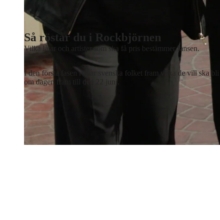
Katia Mosally och Pontus Bjernekull Mörner.
Foto: Björn Lind
Så röstar du i Rockbjörnen
Vilka låtar och artister som ska få pris bestämmer fansen.
I den första fasen röstar svenska folket fram vilka de vill ska
om dagen fram till den 22 juni.