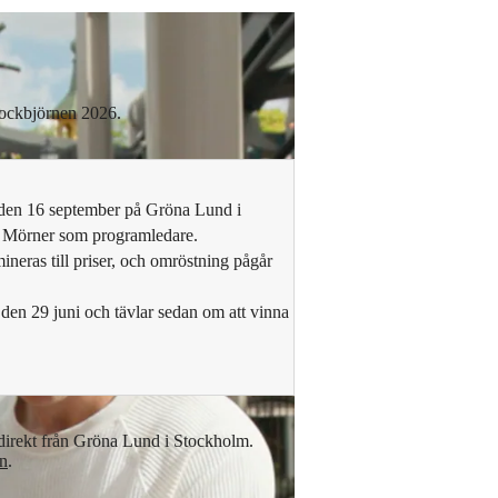
l Rockbjörnen 2026.
den 16 september på Gröna Lund i
 Mörner som programledare.
ineras till priser, och omröstning pågår
 den 29 juni och tävlar sedan om att vinna
irekt från Gröna Lund i Stockholm.
en
.