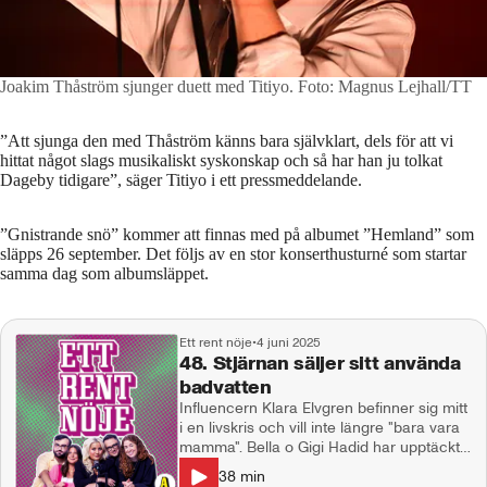
Joakim Thåström sjunger duett med Titiyo.
Foto: Magnus Lejhall/TT
”Att sjunga den med Thåström känns bara självklart, dels för att vi
hittat något slags musikaliskt syskonskap och så har han ju tolkat
Dageby tidigare”, säger Titiyo i ett pressmeddelande.
”Gnistrande snö” kommer att finnas med på albumet ”Hemland” som
släpps 26 september. Det följs av en stor konserthusturné som startar
samma dag som albumsläppet.
Ett rent nöje
•
4 juni 2025
48. Stjärnan säljer sitt använda
badvatten
Influencern Klara Elvgren befinner sig mitt
i en livskris och vill inte längre "bara vara
mamma". Bella o Gigi Hadid har upptäckt
ännu en halvsyrra, så här 20 år senare,
38
min
Peg Parnevik dissar "Love is Blind " Millys