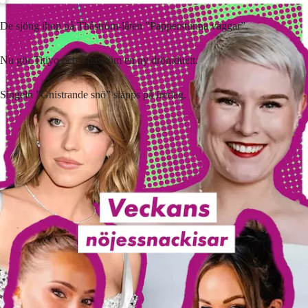
De sjöng ihop på Thåström-låten ”Papperstunna väggar”.
Nu gör Titiyo och Thåström en ny drömduett.
Singeln ”Gnistrande snö” släpps på fredag.