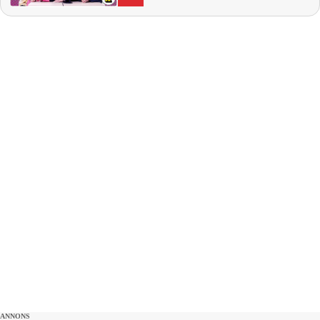
nya låt och skådespelaren Sydney
Sweeney säljer en tvål gjord på hennes
egna, använda badvatten. I studion:
Natalie Demirian Genna, Linn Elmervik,
Annie Månsson Producent: Maja
Andersson Kontakt:
ettrentnoje@aftonbladet.se
ANNONS