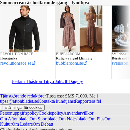
Sommarrean är fortfarande igång – fyndtips:
REVOLUTION RACE
BUBBLEROOM
SVENSSO
Fleecejacka
Rutig v-ringad klänning
Rörstrand O
revolutionrace.se
bubbleroom.se
svenssons
Joakim Thåström
Titiyo Jah
Ulf Dageby
Tjänstgörande redaktörer
Tipsa oss: SMS 71000, Mejl
tipsa@aftonbladet.se
Kontakta kundtjänst
Rapportera fel
Inställningar för cookies
Personuppgiftspolicy
Cookiepolicy
Användarvillkor
Om Aftonbladet
Om Sportbladet
Om Nöjesbladet
Om Plus
Om
Kultur
Om Ledare
Om Debatt
Chefredaktör, vd och ansvarig utgivare: