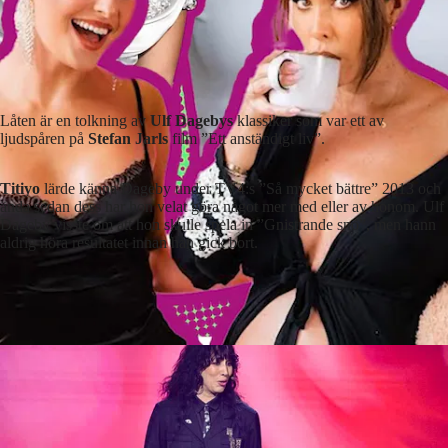
Låten är en tolkning av
Ulf Dagebys
klassiker som var ett av
ljudspåren på
Stefan Jarls
film ”Ett anständigt liv”.
Titiyo
lärde känna Dageby under TV4:s ”Så mycket bättre” 2013 och
ända sedan dess har hon velat göra något mer med eller av honom. Ulf
Dageby visste om att hon skulle spela in ”Gnistrande snö”, men hann
aldrig höra resultatet innan han gick bort.