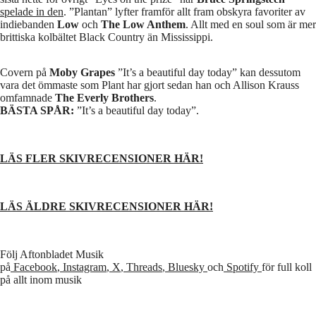
spelade in den
. ”Plantan” lyfter framför allt fram obskyra favoriter av
indiebanden
Low
och
The Low Anthem
. Allt med en soul som är mer
brittiska kolbältet Black Country än Mississippi.
Covern på
Moby Grapes
”It’s a beautiful day today” kan dessutom
vara det ömmaste som Plant har gjort sedan han och Allison Krauss
omfamnade
The Everly Brothers
.
BÄSTA SPÅR:
”It’s a beautiful day today”.
LÄS FLER SKIVRECENSIONER HÄR!
LÄS ÄLDRE SKIVRECENSIONER HÄR!
Följ Aftonbladet Musik
på
Facebook
,
Instagram
,
X
,
Threads
,
Bluesky
och
Spotify
för full koll
på allt inom musik