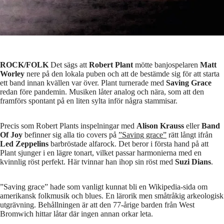
ROCK/FOLK
Det sägs att
Robert Plant
mötte banjospelaren
Matt
Worley
nere på den lokala puben och att de bestämde sig för att starta
ett band innan kvällen var över. Plant turnerade med
Saving Grace
redan före pandemin. Musiken låter analog och nära, som att den
framförs spontant på en liten sylta inför några stammisar.
Precis som Robert Plants inspelningar med
Alison Krauss
eller
Band
Of Joy
befinner sig alla tio covers på
”Saving grace”
rätt långt ifrån
Led Zeppelins
barbröstade alfarock. Det beror i första hand på att
Plant sjunger i en lägre tonart, vilket passar harmonierna med en
kvinnlig röst perfekt. Här tvinnar han ihop sin röst med
Suzi Dians
.
”Saving grace” hade som vanligt kunnat bli en Wikipedia-sida om
amerikansk folkmusik och blues. En lärorik men småtråkig arkeologisk
utgrävning. Behållningen är att den 77-årige barden från West
Bromwich hittar låtar där ingen annan orkar leta.