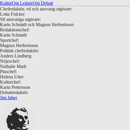
Kultur
Om Ledare
Om Debatt
Chefredaktör, vd och ansvarig utgivare:
Lotta Folcker
Stf ansvariga utgivare:
Karin Schmidt och Magnus Herbertsson
Redaktionschef:
Karin Schmidt
Sportchef:
Magnus Herbertsson
Politisk chefredaktör:
Anders Lindberg
Nöjeschef:
Nathalie Mark
Pluschef:
Helena Utter
Kulturchef:
Karin Pettersson
Debattredaktör:
Jim Jaber