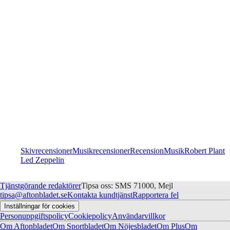
Skivrecensioner
Musikrecensioner
Recension
Musik
Robert Plant
Led Zeppelin
Tjänstgörande redaktörer
Tipsa oss: SMS 71000, Mejl
tipsa@aftonbladet.se
Kontakta kundtjänst
Rapportera fel
Inställningar för cookies
Personuppgiftspolicy
Cookiepolicy
Användarvillkor
Om Aftonbladet
Om Sportbladet
Om Nöjesbladet
Om Plus
Om