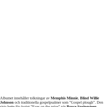
Albumet innehåller tolkningar av
Memphis Minnie
,
Blind Willie
Johnson
och traditionella gospelpsalmer som ”Gospel plough”. Den
sista hette för övrigt ”Eyes on the prize” när
Bruce Springsteen