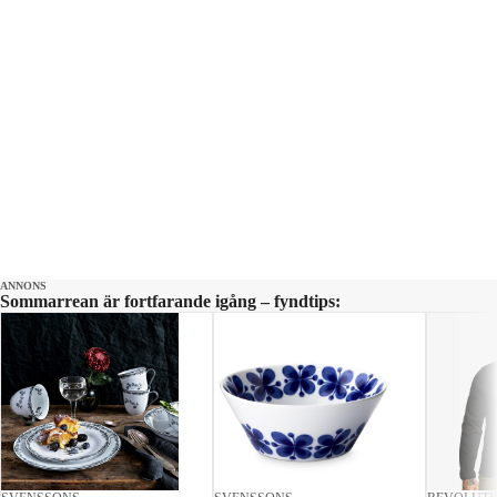
Melodifestivalen: Så hanterar Aftonbladet
källor
I reglerna för Melodifestivalen ingår en munkavle på låtskrivare
och artister som gör att de inte öppet får kommentera sin
medverkan i tävlingen förrän SVT gett sitt tillstånd. Det samma
gäller programledare och andra inblandade i produktionen.
Aftonbladet förlitar sig därför på en stor mängd väl insatta källor för
att i förhand kunna rapportera om programledare och vilka artister
som SVT väljer ut till tävlingen.
ANNONS
Sommarrean är fortfarande igång – fyndtips:
Ibland när vi använder oss av anonyma källor så beskrivs de med
formuleringar som
”enligt uppgifter”
eller
”enligt källor”.
Någon
på Aftonbladet vet alltid vem källan är, men vi avslöjar aldrig
identiteten av hänsyn till källskyddet (läs mer
här
).
Våra journalister gör alltid sitt bästa för att verifiera uppgifterna,
precis som med all annan information vi publicerar. Om något
publiceras har vi bedömt både uppgifterna och källan som
trovärdiga.