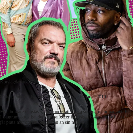
Korslagda kukar.
Så har punkrockbandet kallat sig sedan de bildades 2019.
Men tidigare i höstas valde
bandet att stryka
snopparna ur namnet. På
Instagram
skrev bandet att arrangörer inte vågat boka dem och att de
får prata mer om sitt bandnamn än sin musik: