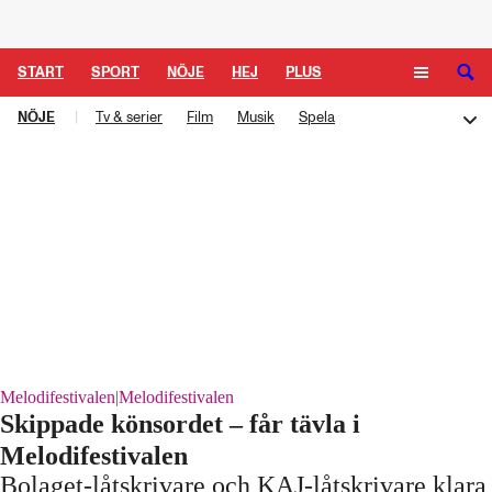
Logga in
START
SPORT
NÖJE
HEJ
PLUS
NÖJE
|
Tv & serier
Film
Musik
Spela
TIPSA
TV
KULTUR
LEDARE
Melodifestivalen
Rockbjörnen
Så gick det sen
Schlagerbloggen
Podden Schlagerkoll
Melodifestivalen
|
Melodifestivalen
Skippade könsordet – får tävla i
Melodifestivalen
Bolaget-låtskrivare och KAJ-låtskrivare klara