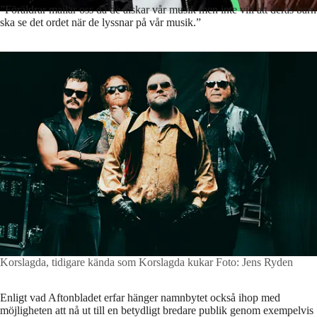
”Föräldrar mailar oss då de älskar vår musik men inte vill att deras barn
ska se det ordet när de lyssnar på vår musik.”
Korslagda, tidigare kända som Korslagda kukar
Foto: Jens Ryden
Enligt vad Aftonbladet erfar hänger namnbytet också ihop med
möjligheten att nå ut till en betydligt bredare publik genom exempelvis