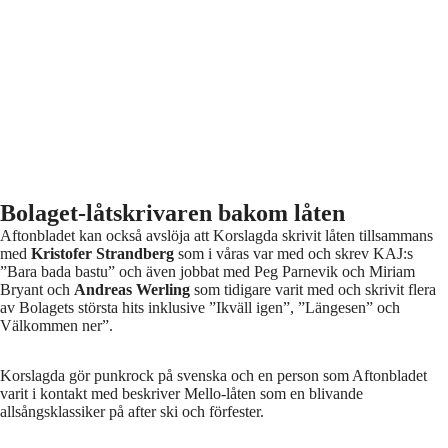
Bolaget-låtskrivaren bakom låten
Aftonbladet kan också avslöja att Korslagda skrivit låten tillsammans
med
Kristofer Strandberg
som i våras var med och skrev KAJ:s
”Bara bada bastu” och även jobbat med Peg Parnevik och Miriam
Bryant och
Andreas Werling
som tidigare varit med och skrivit flera
av Bolagets största hits inklusive ”Ikväll igen”, ”Längesen” och
Välkommen ner”.
Korslagda gör punkrock på svenska och en person som Aftonbladet
varit i kontakt med beskriver Mello-låten som en blivande
allsångsklassiker på after ski och förfester.