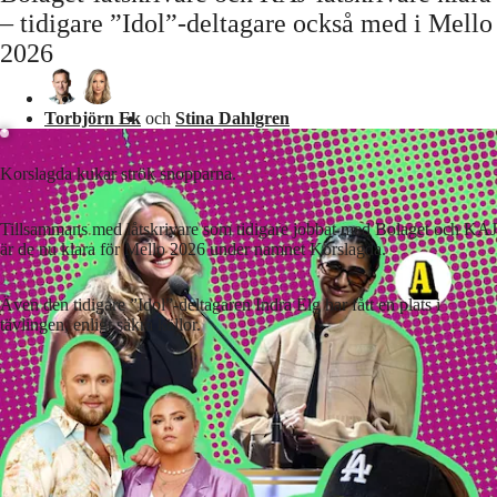
– tidigare ”Idol”-deltagare också med i Mello
2026
Laddar ...
Torbjörn Ek
och
Stina Dahlgren
Korslagda kukar strök snopparna.
Tillsammans med låtskrivare som tidigare jobbat med Bolaget och KAJ
är de nu klara för Mello 2026 under namnet Korslagda.
Även den tidigare ”Idol”-deltagaren Indra Elg har fått en plats i
tävlingen, enligt säkra källor.