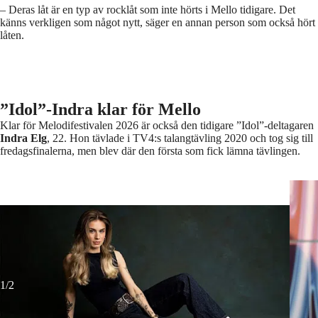
– Deras låt är en typ av rocklåt som inte hörts i Mello tidigare. Det
känns verkligen som något nytt, säger en annan person som också hört
låten.
”Idol”-Indra klar för Mello
Klar för Melodifestivalen 2026 är också den tidigare ”Idol”-deltagaren
Indra Elg
, 22. Hon tävlade i TV4:s talangtävling 2020 och tog sig till
fredagsfinalerna, men blev där den första som fick lämna tävlingen.
Indra 
Indra Elg
Foto: pressbild
1/2