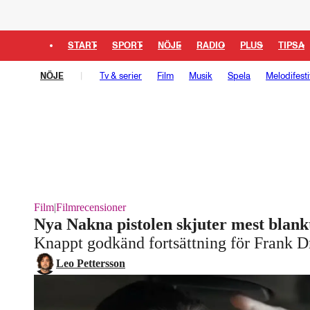
START
SPORT
NÖJE
RADIO
PLUS
TIPSA
NÖJE
Tv & serier
Film
Musik
Spela
Melodifesti
Film
|
Filmrecensioner
Nya Nakna pistolen skjuter mest blank
Knappt godkänd fortsättning för Frank D
Leo Pettersson