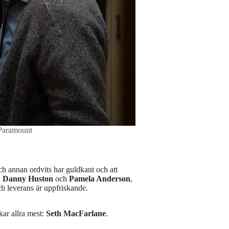
Paramount
ch annan ordvits har guldkant och att
n
Danny Huston
och
Pamela Anderson
,
ch leverans är uppfriskande.
kar allra mest:
Seth MacFarlane
.