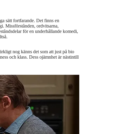
a sätt fortfarande. Det finns en
i. Missförstånden, ordvitsarna,
a beståndsdelar för en underhållande komedi,
ltså.
kligt nog känns det som att just på bio
ess och klass. Dess ojämnhet är nästintill