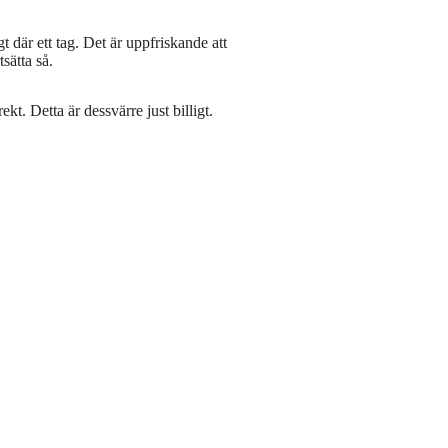
t där ett tag. Det är uppfriskande att
sätta så.
kt. Detta är dessvärre just billigt.