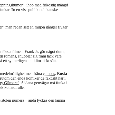
repningshumor”, ihop med frikostig mängd
funkar för en viss publik och kanske
r” man redan sett en miljon gånger flyger
 första filmen. Frank Jr. gör något dumt,
en romans, snubblar sig fram tack vare
 ett synnerligen antiklimatiskt sätt.
r medelmåttighet med fräna
cameos
.
Busta
rutom den enda komiker de faktiskt har i
y Gilmore”
. Sådana genvägar må funka i
isk komedirulle.
 pistolen numera – ändå lyckas den lämna