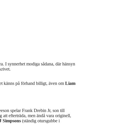
ra. I synnerhet modiga sådana, där hänsyn
krivet.
et känns på förhand billigt, även om
Liam
son spelar Frank Drebin Jr, son till
 att efterträda, men ändå vara originell,
J Simpsons
(ständig otursgubbe i