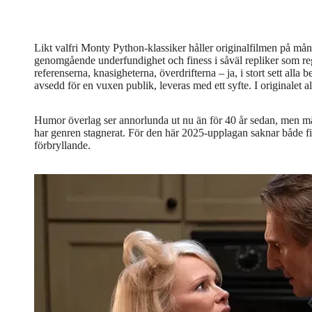
Likt valfri Monty Python-klassiker håller originalfilmen på mång
genomgående underfundighet och finess i såväl repliker som reg
referenserna, knasigheterna, överdrifterna – ja, i stort sett all
avsedd för en vuxen publik, leveras med ett syfte. I originalet al
Humor överlag ser annorlunda ut nu än för 40 år sedan, men mär
har genren stagnerat. För den här 2025-upplagan saknar både fin
förbryllande.