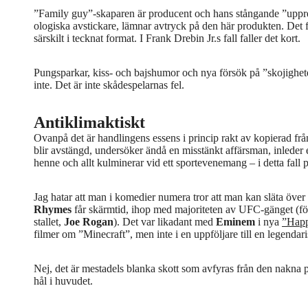
”Family guy”-skaparen är producent och hans stångande ”upp
ologiska avstickare, lämnar avtryck på den här produkten. Det 
särskilt i tecknat format. I Frank Drebin Jr.s fall faller det kort.
Pungsparkar, kiss- och bajshumor och nya försök på ”skojighete
inte. Det är inte skådespelarnas fel.
Antiklimaktiskt
Ovanpå det är handlingens essens i princip rakt av kopierad från
blir avstängd, undersöker ändå en misstänkt affärsman, inleder 
henne och allt kulminerar vid ett sportevenemang – i detta fall på
Jag hatar att man i komedier numera tror att man kan släta öve
Rhymes
får skärmtid, ihop med majoriteten av UFC-gänget (fö
stallet,
Joe Rogan
). Det var likadant med
Eminem
i nya
”Happ
filmer om ”Minecraft”, men inte i en uppföljare till en legendar
Nej, det är mestadels blanka skott som avfyras från den nakna
hål i huvudet.