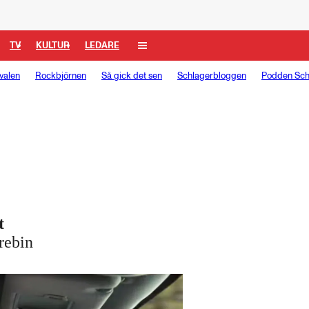
TV
KULTUR
LEDARE
valen
Rockbjörnen
Så gick det sen
Schlagerbloggen
Podden Sch
t
rebin