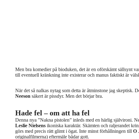
Men bra komedier på bioduken, det är en oförskämt sällsynt va
till eventuell kränkning inte existerar och manus faktiskt är väls
När det så nalkas nytag som detta är åtminstone jag skeptisk. D
Neeson
säkert är pissdyr. Men det börjar bra.
Hade fel – om att ha fel
Denna nya ”Nakna pistolen” inleds med en härlig självironi. Nee
Leslie Nielsens
ikoniska karaktär. Skämten och raljerandet kring
görs med precis rätt glimt i ögat. Inte minst förhållningen till
O 
originalfilmerna) eftermäle bådar gott.