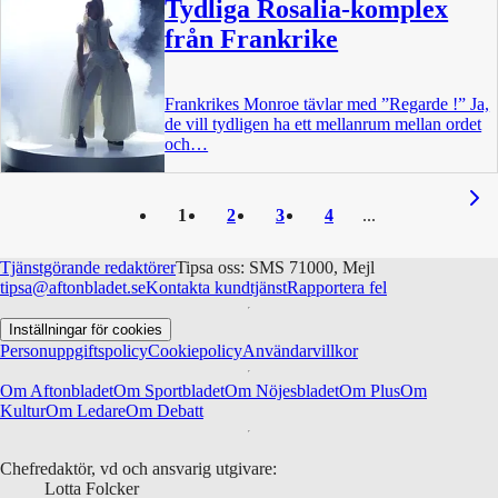
Tydliga Rosalia-komplex
från Frankrike
Frankrikes Monroe tävlar med ”Regarde !” Ja,
de vill tydligen ha ett mellanrum mellan ordet
och…
1
2
3
4
Tjänstgörande redaktörer
Tipsa oss: SMS 71000, Mejl
tipsa@aftonbladet.se
Kontakta kundtjänst
Rapportera fel
Inställningar för cookies
Personuppgiftspolicy
Cookiepolicy
Användarvillkor
Om Aftonbladet
Om Sportbladet
Om Nöjesbladet
Om Plus
Om
Kultur
Om Ledare
Om Debatt
Chefredaktör, vd och ansvarig utgivare:
Lotta Folcker