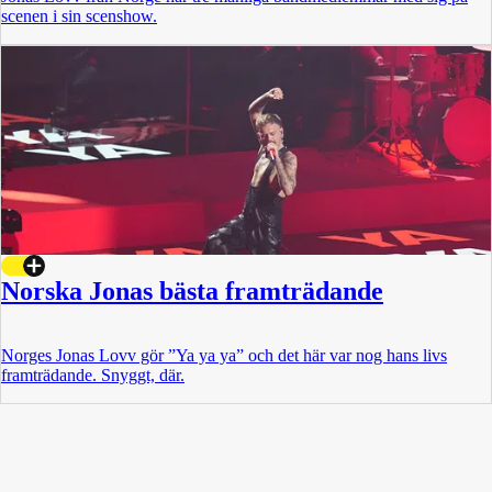
scenen i sin scenshow.
Norska Jonas bästa framträdande
Norges Jonas Lovv gör ”Ya ya ya” och det här var nog hans livs
framträdande. Snyggt, där.