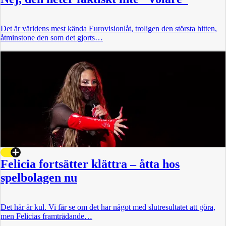
Det är världens mest kända Eurovisionlåt, troligen den största hitten,
åtminstone den som det gjorts…
Felicia fortsätter klättra – åtta hos
spelbolagen nu
Det här är kul. Vi får se om det har något med slutresultatet att göra,
men Felicias framträdande…