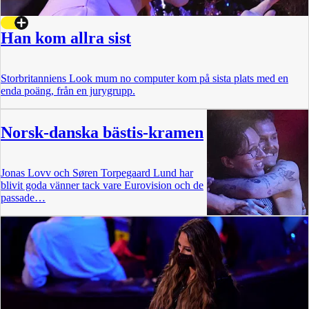
Han kom allra sist
Storbritanniens Look mum no computer kom på sista plats med en
enda poäng, från en jurygrupp.
Norsk-danska bästis-kramen
Jonas Lovv och Søren Torpegaard Lund har
blivit goda vänner tack vare Eurovision och de
passade…