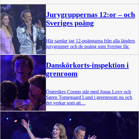
Jurygruppernas 12:or – och
Sveriges poäng
Här samlar jag 12-poängarna från alla länders
jurygrupper och de poäng som Sverige får.
Danskörkorts-inspektion i
grenroom
Österrikes Cosmo står med Jonas Lovv och
Søren Torpegaard Lund i greenroom nu och
det verkar som att…