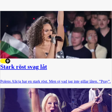
Stark röst svag låt
Polens Alicja har en stark röst. Men oj vad jag inte gillar låten. ”Pray”.