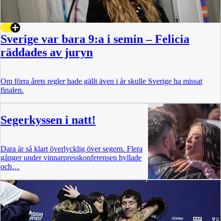
Sverige var bara 9:a i semin – Felicia
räddades av juryn
Om förra årets regler hade gällt även i år skulle Sverige ha missat
finalen.
Segerkyssen i natt!
Dara är så klart överlycklig över segern. Flera
gånger under vinnarpresskonferensen hyllade
och…