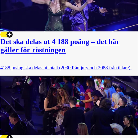
Det ska delas ut 4 188 poäng – det här
gäller för röstningen
4188 poäng ska delas ut totalt (2030 från jury och 2088 från tittare).