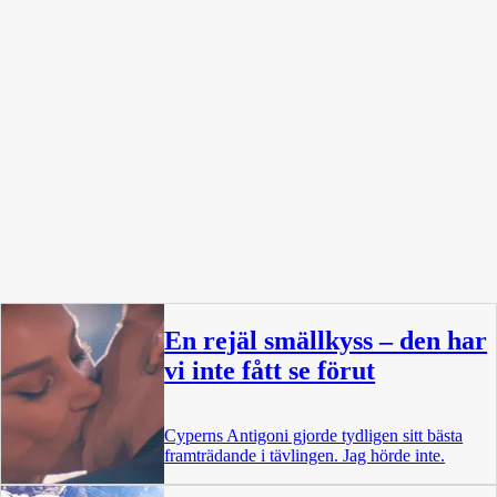
En rejäl smällkyss – den har
vi inte fått se förut
Cyperns Antigoni gjorde tydligen sitt bästa
framträdande i tävlingen. Jag hörde inte.