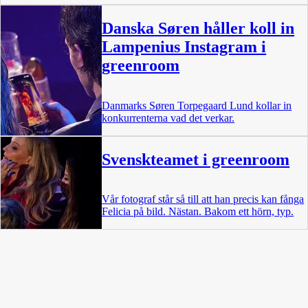
Danska Søren håller koll in
Lampenius Instagram i
greenroom
Danmarks Søren Torpegaard Lund kollar in
konkurrenterna vad det verkar.
Svenskteamet i greenroom
Vår fotograf står så till att han precis kan fånga
Felicia på bild. Nästan. Bakom ett hörn, typ.