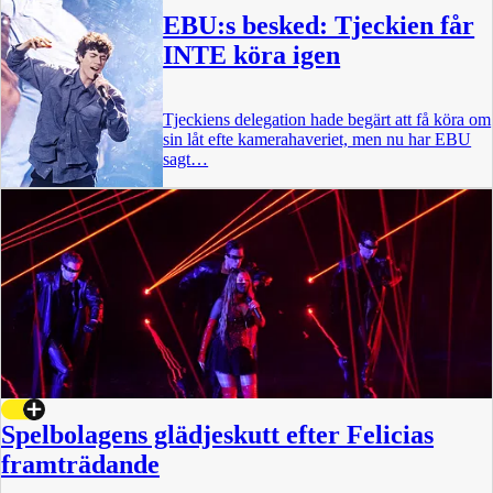
EBU:s besked: Tjeckien får
INTE köra igen
Tjeckiens delegation hade begärt att få köra om
sin låt efte kamerahaveriet, men nu har EBU
sagt…
Spelbolagens glädjeskutt efter Felicias
framträdande