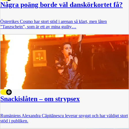
Några poäng borde väl danskörkortet få?
Österrikes Cosmo har stort stöd i arenan så klart, men låten
”Tanzschein”, som är ett av mina guilty…
Snackislåten – om strypsex
Rumäniens Alexandra Căpitănescu leverar snyggt och har väldigt stort
stöd i publiken.