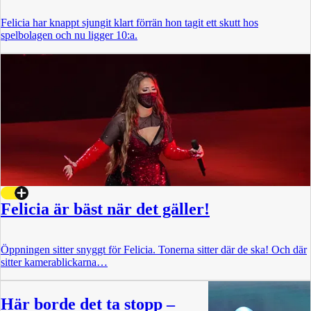
Felicia har knappt sjungit klart förrän hon tagit ett skutt hos
spelbolagen och nu ligger 10:a.
Felicia är bäst när det gäller!
Öppningen sitter snyggt för Felicia. Tonerna sitter där de ska! Och där
sitter kamerablickarna…
Här borde det ta stopp –