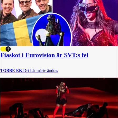
Fiaskot i Eurovision är SVT:s fel
TOBBE EK
Det här måste ändras