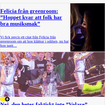
Felicia från greenroom:
”Hoppet kvar att folk har
bra musiksmak”
Vi fick precis ett citat från Felicia från
greenroom om att hon klättrar i oddsen, nu har
hon tagit…
Nej, den heter faktiskt inte ”Volare”