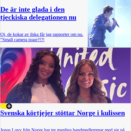
De är inte glada i den
tjeckiska delegationen nu
Oj, de kokar av ilska får jag rapporter om nu.
”Small camera issue?!?!
Svenska körtjejer stöttar Norge i kulissen
Jonas Lovv från Norge har tre manliga bandmedlemmar med sig på