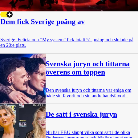
Dem fick Sverige poäng av
Sverige, Felicia och ”My system” fick totalt 51 poäng och slutade på
en 20:e plats.
Svenska juryn och tittarna
överens om toppen
Den svenska juryn och tittarna var eniga om
både sin favorit och sin andrahandsfavorit.
De satt i svenska juryn
Nu har EBU släppt vilka som satt i de olika
ländernas jurygrupper och här är gänget som