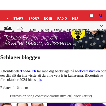
Logga in
SÖK
START
SPORT
NÖJE
RADIO
HEJ
NÖJE
Tv &
PLUS
TIPSA
TV
KULTUR
LEDARE
Film
Musik
Spela
Melodifestivalen
Rockbjö
serier
Schlagerbloggen
Aftonbladets
Tobbe Ek
tar med dig backstage på
Melodifestivalen
oc
ger dig allt du inte visste att du ville veta från kulisserna. Blogginlägg
före oktober 2024 hittas
här
.
Relaterade ämnen:
Eurovision song contest
Melodifestivalen
Felicia (artist)