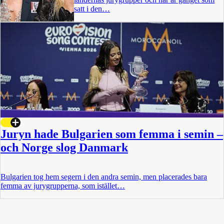
satt i den…
Juryn hade Bulgarien som femma i semin –
och Norge slog Danmark
Bulgarien tog hem segern i den andra semin, men placerades bara
femma av jurygrupperna, som istället…