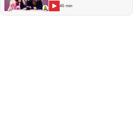
Schönberg. En världsstjärna talar ut om
45
min
reglerna i sitt polyamorösa äktenskap och
Ozzy Osbourne ska återuppstå. I studion:
Natalie Demirian Genna, Markus Larsson,
Stina Dahlgren. Producent: Maja
Andersson Kontakt:
ettrentnoje@aftonbladet.se Ansvarig
utgivare: Lotta Folcker