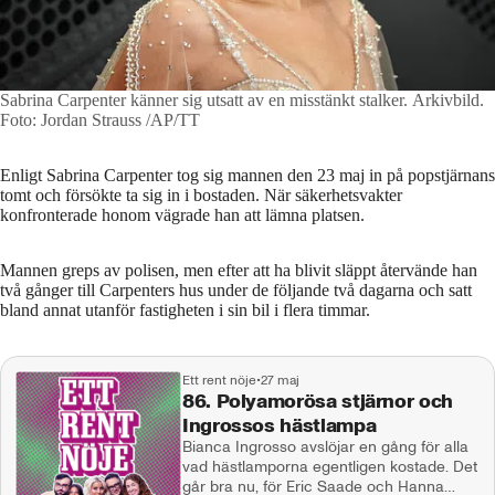
Sabrina Carpenter känner sig utsatt av en misstänkt stalker. Arkivbild.
Foto: Jordan Strauss /AP/TT
Enligt Sabrina Carpenter tog sig mannen den 23 maj in på popstjärnans
tomt och försökte ta sig in i bostaden. När säkerhetsvakter
konfronterade honom vägrade han att lämna platsen.
Mannen greps av polisen, men efter att ha blivit släppt återvände han
två gånger till Carpenters hus under de följande två dagarna och satt
bland annat utanför fastigheten i sin bil i flera timmar.
Ett rent nöje
•
27 maj
86. Polyamorösa stjärnor och
Ingrossos hästlampa
Bianca Ingrosso avslöjar en gång för alla
vad hästlamporna egentligen kostade. Det
går bra nu, för Eric Saade och Hanna