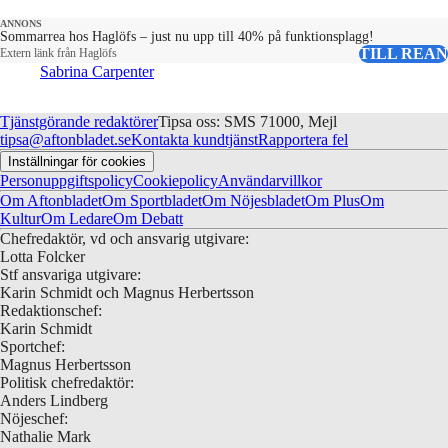
ANNONS
Sommarrea hos Haglöfs – just nu upp till 40% på funktionsplagg!
TILL REAN
Extern länk från Haglöfs
Sabrina Carpenter
Tjänstgörande redaktörer
Tipsa oss: SMS 71000, Mejl
tipsa@aftonbladet.se
Kontakta kundtjänst
Rapportera fel
Inställningar för cookies
Personuppgiftspolicy
Cookiepolicy
Användarvillkor
Om Aftonbladet
Om Sportbladet
Om Nöjesbladet
Om Plus
Om
Kultur
Om Ledare
Om Debatt
Chefredaktör, vd och ansvarig utgivare:
Lotta Folcker
Stf ansvariga utgivare:
Karin Schmidt och Magnus Herbertsson
Redaktionschef:
Karin Schmidt
Sportchef:
Magnus Herbertsson
Politisk chefredaktör:
Anders Lindberg
Nöjeschef:
Nathalie Mark