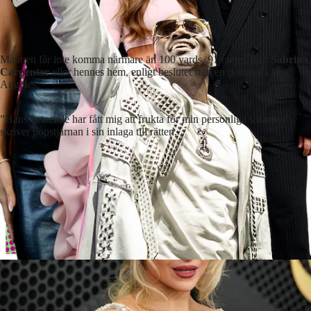
Mannen får inte komma närmare än 100 yards, 91 meter, från
Sabrina
Carpenter
eller hennes hem, enligt beslutet från en domstol i Los
Angeles.
”Hans beteende har fått mig att frukta för min personliga säkerhet”,
skriver popstjärnan i sin inlaga till rätten.