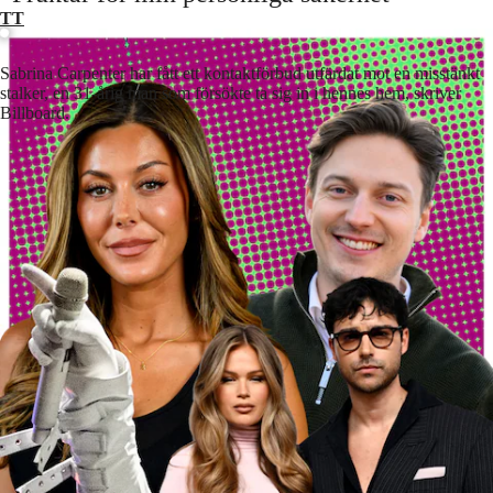
TT
Sabrina Carpenter har fått ett kontaktförbud utfärdat mot en misstänkt
stalker, en 31-årig man som försökte ta sig in i hennes hem, skriver
Billboard.