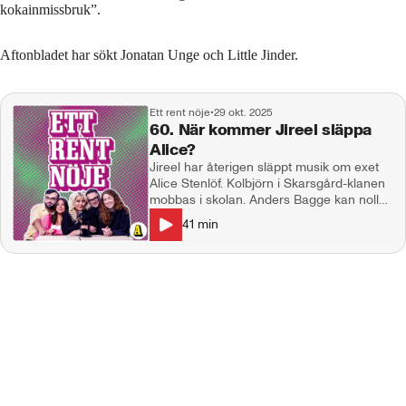
kokainmissbruk”.
Aftonbladet har sökt Jonatan Unge och Little Jinder.
Ett rent nöje
•
29 okt. 2025
60. När kommer Jireel släppa
Alice?
Jireel har återigen släppt musik om exet
Alice Stenlöf. Kolbjörn i Skarsgård-klanen
mobbas i skolan. Anders Bagge kan noll
om Peg Parneviks musikkarriär och Edvin
41
min
Törnblom har tackat nej till förrädarna. I
studion: Natalie Demirian Genna, Linn
Elmervik, Emanuel Silva Producent: Maja
Andersson Kontakt:
ettrentnoje@aftonbladet.se