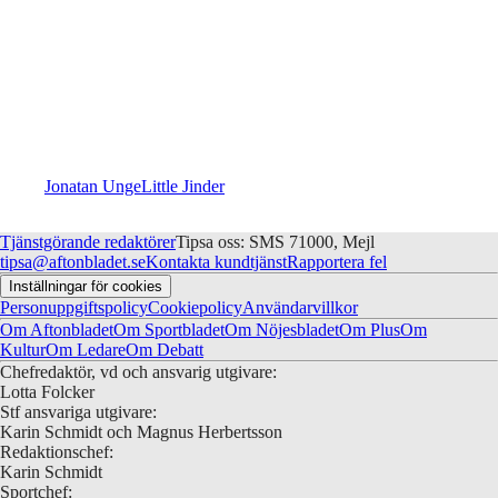
Jonatan Unge
Little Jinder
Tjänstgörande redaktörer
Tipsa oss: SMS 71000, Mejl
tipsa@aftonbladet.se
Kontakta kundtjänst
Rapportera fel
Inställningar för cookies
Personuppgiftspolicy
Cookiepolicy
Användarvillkor
Om Aftonbladet
Om Sportbladet
Om Nöjesbladet
Om Plus
Om
Kultur
Om Ledare
Om Debatt
Chefredaktör, vd och ansvarig utgivare:
Lotta Folcker
Stf ansvariga utgivare:
Karin Schmidt och Magnus Herbertsson
Redaktionschef:
Karin Schmidt
Sportchef: