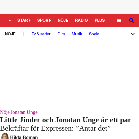
Logga in
START
SPORT
NÖJE
RADIO
PLUS
SÖK
NÖJE
TIPSA
Tv & serier
TV
KULTUR
Film
LEDARE
Musik
Spela
Melodifestivalen
Rockbjörnen
Så gick det sen
Schlagerbloggen
Podden Schlagerkoll
Nöje
|
Jonatan Unge
Little Jinder och Jonatan Unge är ett par
Bekräftar för Expressen: ”Antar det”
Laddar ...
Hilda Boman