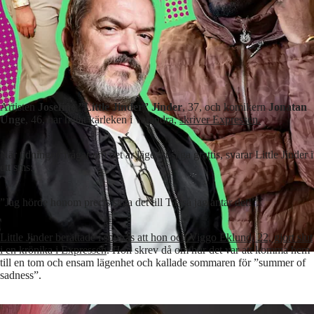
Artisten
Josefine ”Little Jinder” Jinder
, 37, och komikern
Jonatan
Unge
, 46, har hittat kärleken i varandra,
skriver Expressen.
När tidningen frågar om det är läge att säga grattis, svarar Little Jinder i
ett sms:
”Jag hörde honom precis säga det till TT så jag antar det!”.
Little Jinder berättade i somras att hon och Viggo Eklund, 22, gjort slut
i en krönika i Expressen
. Hon skrev då om hur det var att komma hem
till en tom och ensam lägenhet och kallade sommaren för ”summer of
sadness”.