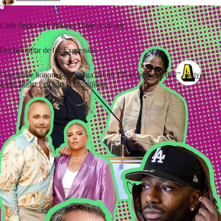
Little Jinder och Jonatan Unge är ett par.
Det bekräftar de för Expressen.
”Jag hörde honom precis säga det till TT så jag antar det!”,
skriver
Little Jinder i ett sms till tidningen.