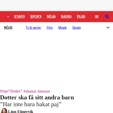
Logga in
START
SPORT
NÖJE
RADIO
PLUS
SÖK
NÖJE
TIPSA
Tv & serier
TV
KULTUR
Film
LEDARE
Musik
Spela
Melodifestivalen
Rockbjörnen
Så gick det sen
Schlagerbloggen
Podden Schlagerkoll
Nöje
|
”Dotter” Johanna Jansson
Dotter ska få sitt andra barn
”Har inte bara bakat paj”
Laddar ...
Linn Elmervik