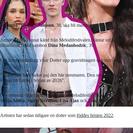
Johanna ”Dotter” Jansson
, 38, ska bli mamma igen.
Artisten, bland annat känd från Melodifestivalen, väntar sitt andra barn
tillsammans med sambon
Dino Medanhodzic
, 39.
I ett Instagraminlägg visar Dotter upp gravidmagen och skriver:
”Vi har inte bara bakat paj den här sommaren. Den som bakas just nu
väntas bli färdig i början av 2026”.
I kommentarsfältet gratuleras hon av Melodifestival-kollegor som
Sonja Aldén
,
Sigrid Bernson
,
Lisa Ajax
och
Lina Hedlund
.
Artisten har sedan tidigare en dotter som
föddes hösten 2022
.