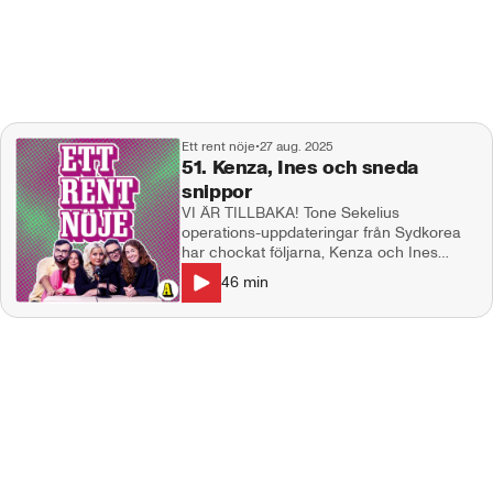
Ett rent nöje
•
27 aug. 2025
51. Kenza, Ines och sneda
snippor
VI ÄR TILLBAKA! Tone Sekelius
operations-uppdateringar från Sydkorea
har chockat följarna, Kenza och Ines
normaliserar sneda snippor, en viss kändis
46
min
har spårat ur fullkomligt med trenden
"armstacks" och vad tycker vi om
TikTok:aren som inte får köra bil av sin
man? I studion: Natalie Demirian Genna,
Annie Månsson, Markus Larsson
Producent: Maja Andersson Kontakt:
ettrentnoje@aftonbladet.se