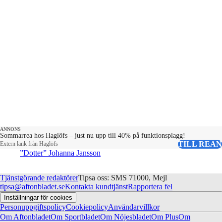
ANNONS
Sommarrea hos Haglöfs – just nu upp till 40% på funktionsplagg!
TILL REAN
Extern länk från Haglöfs
”Dotter” Johanna Jansson
Tjänstgörande redaktörer
Tipsa oss: SMS 71000, Mejl
tipsa@aftonbladet.se
Kontakta kundtjänst
Rapportera fel
Inställningar för cookies
Personuppgiftspolicy
Cookiepolicy
Användarvillkor
Om Aftonbladet
Om Sportbladet
Om Nöjesbladet
Om Plus
Om