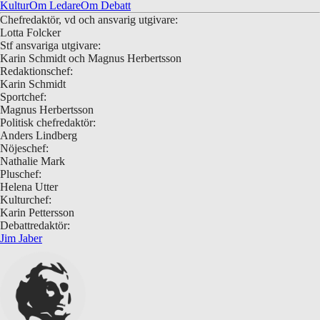
Kultur
Om Ledare
Om Debatt
Chefredaktör, vd och ansvarig utgivare:
Lotta Folcker
Stf ansvariga utgivare:
Karin Schmidt och Magnus Herbertsson
Redaktionschef:
Karin Schmidt
Sportchef:
Magnus Herbertsson
Politisk chefredaktör:
Anders Lindberg
Nöjeschef:
Nathalie Mark
Pluschef:
Helena Utter
Kulturchef:
Karin Pettersson
Debattredaktör:
Jim Jaber