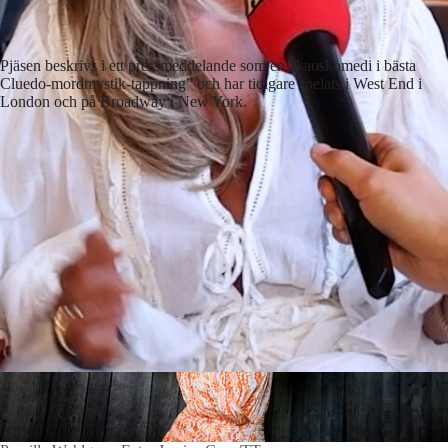
Pjäsen beskrivs i ett pressmeddelande som en ”kaoskomedi i bästa
Cluedo-mordmystik-tappning” och har tidigare spelats i West End i
London och på Broadway i New York.