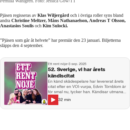
Pernilla Wahlgren.
Foto: Jessica Gow/TT
Pjäsen regisseras av
Klas Wiljergård
och i övriga roller syns bland
andra
Christine Meltzer, Måns Nathanaelson, Andreas T Olsson,
Anastasios Soulis
och
Kim Sulocki.
”Pjäsen som går åt helvete” har premiär den 23 januari. Biljetterna
släpps den 4 september.
Ett rent nöje
•
3 sep. 2025
52. Sverige, vi har årets
kändiscitat
En känd skådespelare har levererat årets
citat efter en VOI-vurpa, Edvin Törnblom är
för smal nu, tycker han. Kändisar utmanas
till det extrema i TV och gör sig folk
32
min
dummare än vad de är, i Sveriges
dummaste? I studion: Natalie Demirian
Genna, Linn Elmervik och Hilda Boman.
Producent: Maja Andersson Kontakt:
ettrentnoje@aftonbladet.se