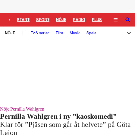
Logga in
START
SPORT
NÖJE
RADIO
PLUS
SÖK
NÖJE
TIPSA
Tv & serier
TV
KULTUR
Film
LEDARE
Musik
Spela
Melodifestivalen
Rockbjörnen
Så gick det sen
Schlagerbloggen
Podden Schlagerkoll
Nöje
|
Pernilla Wahlgren
Pernilla Wahlgren i ny ”kaoskomedi”
Klar för ”Pjäsen som går åt helvete” på Göta
Lejon