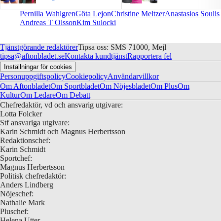
Pernilla Wahlgren
Göta Lejon
Christine Meltzer
Anastasios Soulis
Andreas T Olsson
Kim Sulocki
Tjänstgörande redaktörer
Tipsa oss: SMS 71000, Mejl
tipsa@aftonbladet.se
Kontakta kundtjänst
Rapportera fel
Inställningar för cookies
Personuppgiftspolicy
Cookiepolicy
Användarvillkor
Om Aftonbladet
Om Sportbladet
Om Nöjesbladet
Om Plus
Om
Kultur
Om Ledare
Om Debatt
Chefredaktör, vd och ansvarig utgivare:
Lotta Folcker
Stf ansvariga utgivare:
Karin Schmidt och Magnus Herbertsson
Redaktionschef:
Karin Schmidt
Sportchef:
Magnus Herbertsson
Politisk chefredaktör:
Anders Lindberg
Nöjeschef:
Nathalie Mark
Pluschef:
Helena Utter