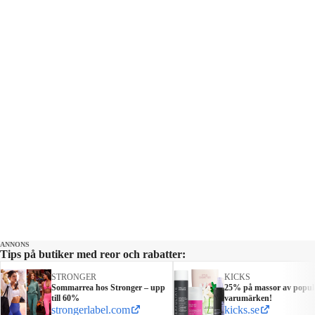
ANNONS
Tips på butiker med reor och rabatter:
STRONGER
KICKS
Sommarrea hos Stronger – upp
25% på massor av popul
till 60%
varumärken!
strongerlabel.com
kicks.se