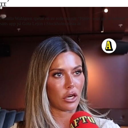
TT
Pernilla Wahlgren spelar en av rollerna när ”Pjäsen som går åt helvete”
sätts upp på Göta Lejon i Stockholm nästa år.