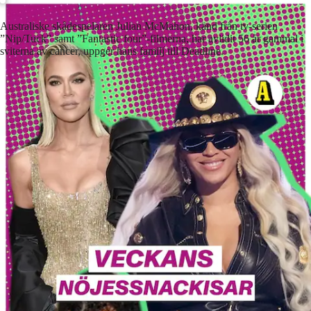
Australiske skådespelaren Julian McMahon, känd från tv-serien
”Nip/Tuck” samt ”Fantastic four”-filmerna, har avlidit 56 år gammal i
sviterna av cancer, uppger hans familj till Deadline.