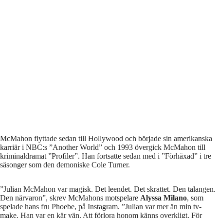
McMahon flyttade sedan till Hollywood och började sin amerikanska
karriär i NBC:s ”Another World” och 1993 övergick McMahon till
kriminaldramat ”Profiler”. Han fortsatte sedan med i ”Förhäxad” i tre
säsonger som den demoniske Cole Turner.
”Julian McMahon var magisk. Det leendet. Det skrattet. Den talangen.
Den närvaron”, skrev McMahons motspelare
Alyssa Milano
, som
spelade hans fru Phoebe, på Instagram. ”Julian var mer än min tv-
make. Han var en kär vän. Att förlora honom känns overkligt. För