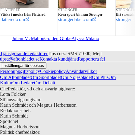
FLATTERED
STRONGER
STRONGE
Väska i mocka från Flattered
Rosa sport-bh från Stronger
Blå sweatshi
flattered.com
strongerlabel.com
strongerl
Julian McMahon
Golden Globe
Alyssa Milano
Tjänstgörande redaktörer
Tipsa oss: SMS 71000, Mejl
tipsa@aftonbladet.se
Kontakta kundtjänst
Rapportera fel
Inställningar för cookies
Personuppgiftspolicy
Cookiepolicy
Användarvillkor
Om Aftonbladet
Om Sportbladet
Om Nöjesbladet
Om Plus
Om
Kultur
Om Ledare
Om Debatt
Chefredaktör, vd och ansvarig utgivare:
Lotta Folcker
Stf ansvariga utgivare:
Karin Schmidt och Magnus Herbertsson
Redaktionschef:
Karin Schmidt
Sportchef:
Magnus Herbertsson
Politisk chefredaktör: