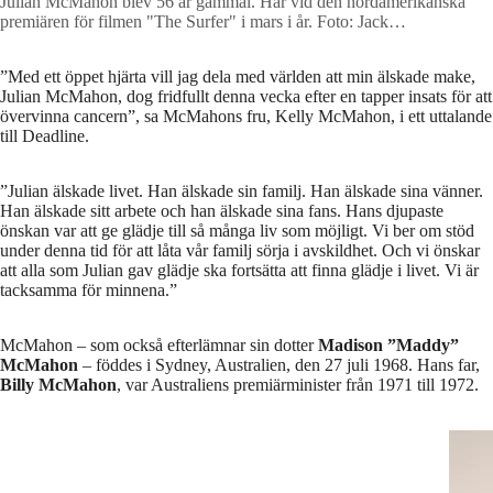
Julian McMahon blev 56 år gammal. Här vid den nordamerikanska
premiären för filmen "The Surfer" i mars i år.
Foto: Jack
Plunkett/AP/TT
”Med ett öppet hjärta vill jag dela med världen att min älskade make,
Julian McMahon, dog fridfullt denna vecka efter en tapper insats för att
övervinna cancern”, sa McMahons fru, Kelly McMahon, i ett uttalande
till Deadline.
”Julian älskade livet. Han älskade sin familj. Han älskade sina vänner.
Han älskade sitt arbete och han älskade sina fans. Hans djupaste
önskan var att ge glädje till så många liv som möjligt. Vi ber om stöd
under denna tid för att låta vår familj sörja i avskildhet. Och vi önskar
att alla som Julian gav glädje ska fortsätta att finna glädje i livet. Vi är
tacksamma för minnena.”
McMahon – som också efterlämnar sin dotter
Madison ”Maddy”
McMahon
– föddes i Sydney, Australien, den 27 juli 1968. Hans far,
Billy McMahon
, var Australiens premiärminister från 1971 till 1972.
Foto: