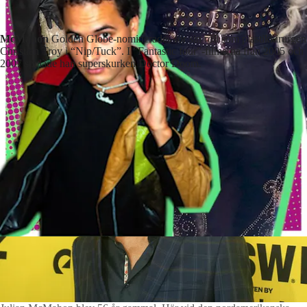
McMahon
Golden Globe-nominerades för sin roll som plastikkirurgen
Christian Troy i “Nip/Tuck”. I ”Fantastic four”-filmerna från 2005 och
2007 spelade han superskurken Doctor Doom.