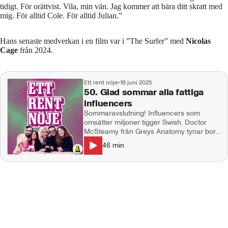
tidigt. För orättvist. Vila, min vän. Jag kommer att bära ditt skratt med
mig. För alltid Cole. För alltid Julian.”
Hans senaste medverkan i en film var i ”The Surfer” med
Nicolas
Cage
från 2024.
Ett rent nöje
•
18 juni 2025
50. Glad sommar alla fattiga
influencers
Sommaravslutning! Influencers som
omsätter miljoner tigger Swish. Doctor
McSteamy från Greys Anatomy tynar bort
framför våra ögon, Sabrina Carpenters
46
min
sexomslag väcker starka känslor och
Kourtney Kardashian dissar Scott Disick
på fars dag. GLAD SOMMAR önskar
Natalie Demirian, Markus Larsson,
Emanuel silva och producent Maja
Andersson. Kontakt:
ettrentnoje@aftonbladet.se