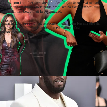
Combs, som i oktober förra året dömdes till fyra år och två månaders
fängelse för prostitutionsrelaterade brott, ska ha skrivit ett brev till
Trump där han bett om att få bli benådad.
Trump har tidigare antytt att relationen mellan dem försämrades då
Combs kritiserat honom i samband med Trumps första
presidentvalskampanj.