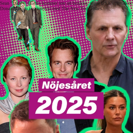
Sean ”Diddy” Combs kommer inte att benådas, säger USA:s president
Donald Trump i en intervju med The New York Times.