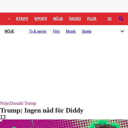
Logga in
START
SPORT
NÖJE
RADIO
PLUS
SÖK
NÖJE
TIPSA
Tv & serier
TV
KULTUR
Film
LEDARE
Musik
Spela
Melodifestivalen
Rockbjörnen
Så gick det sen
Schlagerbloggen
Podden Schlagerkoll
Nöje
|
Donald Trump
Laddar ...
Trump: Ingen nåd för Diddy
TT