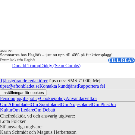
ANNONS
Sommarrea hos Haglöfs – just nu upp till 40% på funktionsplagg!
TILL REAN
Extern länk från Haglöfs
Donald Trump
Diddy (Sean Combs)
Tjänstgörande redaktörer
Tipsa oss: SMS 71000, Mejl
tipsa@aftonbladet.se
Kontakta kundtjänst
Rapportera fel
Inställningar för cookies
Personuppgiftspolicy
Cookiepolicy
Användarvillkor
Om Aftonbladet
Om Sportbladet
Om Nöjesbladet
Om Plus
Om
Kultur
Om Ledare
Om Debatt
Chefredaktör, vd och ansvarig utgivare:
Lotta Folcker
Stf ansvariga utgivare:
Karin Schmidt och Magnus Herbertsson