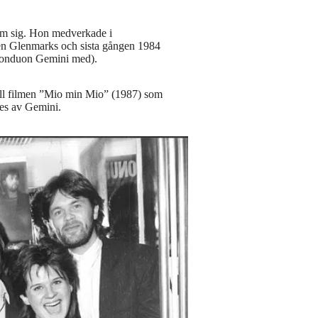
om sig. Hon medverkade i
ppen Glenmarks och sista gången 1984
konduon Gemini med).
 till filmen ”Mio min Mio” (1987) som
es av Gemini.