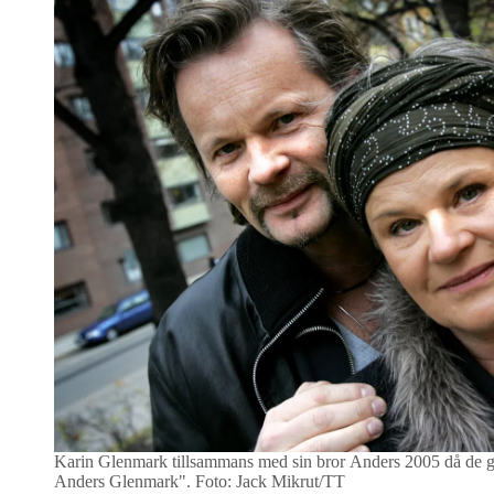
Karin Glenmark tillsammans med sin bror Anders 2005 då de g
Anders Glenmark".
Foto: Jack Mikrut/TT