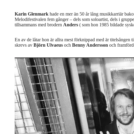
Karin Glenmark
hade en mer än 50 år lång musikkarriär bak
Melodifestivalen fem gånger – dels som soloartist, dels i gru
tillsammans med brodern
Anders
( som hon 1985 bildade sys
En av de låtar hon är allra mest förknippad med är titelsången
skrevs av
Björn Ulvaeus
och
Benny Andersson
och framförd