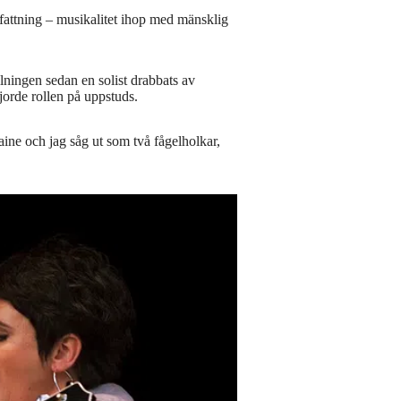
attning – musikalitet ihop med mänsklig
lningen sedan en solist drabbats av
jorde rollen på uppstuds.
aine och jag såg ut som två fågelholkar,