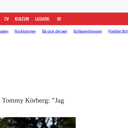
TV
KULTUR
LEDARE
valen
Rockbjörnen
Så gick det sen
Schlagerbloggen
Podden Sch
 ● Tommy Körberg: ”Jag