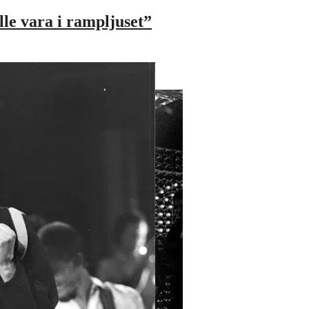
lle vara i rampljuset”
bsted
Hadar Kronberg med Karin Glenmar