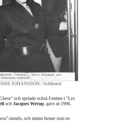
OSSE JOHANSSON / Schibsted
Chess” och spelade också Fantine i ”Les
ell
och
Jacques Werup
, gavs ut 1996.
ess”-turnén, och minns henne som en