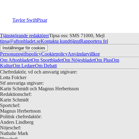
Taylor Swift
Pixar
Tjänstgörande redaktörer
Tipsa oss: SMS 71000, Mejl
tipsa@aftonbladet.se
Kontakta kundtjänst
Rapportera fel
Inställningar för cookies
Personuppgiftspolicy
Cookiepolicy
Användarvillkor
Om Aftonbladet
Om Sportbladet
Om Nöjesbladet
Om Plus
Om
Kultur
Om Ledare
Om Debatt
Chefredaktör, vd och ansvarig utgivare:
Lotta Folcker
Stf ansvariga utgivare:
Karin Schmidt och Magnus Herbertsson
Redaktionschef:
Karin Schmidt
Sportchef:
Magnus Herbertsson
Politisk chefredaktör:
Anders Lindberg
Nöjeschef:
Nathalie Mark
Pluschef: