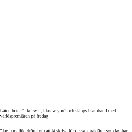
Låten heter ”I knew it, I knew you” och släpps i samband med
världspremiären på fredag.
”Jag har alltid drömt om att få skriva för dessa karaktärer som jag har