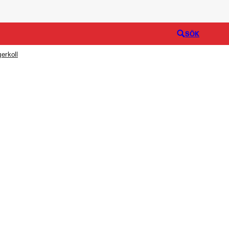
Logga in
SÖK
erkoll