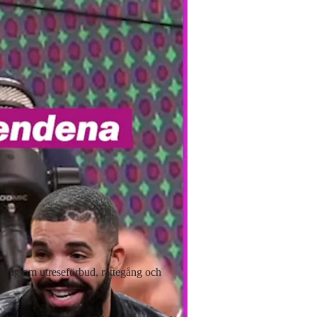
 mig om utreseförbud, rättegång och