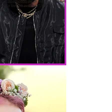
orlig fängelsedom
på 26 månader som hon
lm ”En liten bit av kakan”, som de skrivit
ar vi alltså ett flera års långt
eller reagera på något som bryter mot Irans