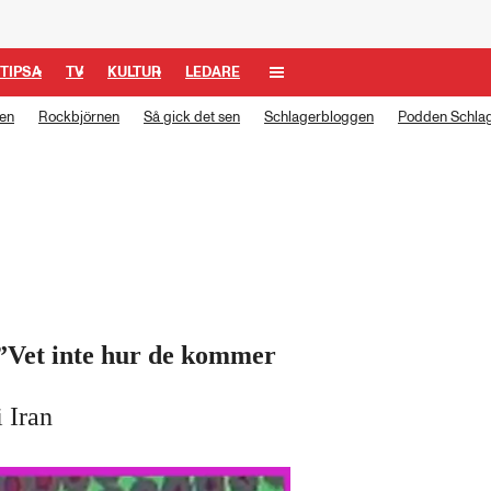
TIPSA
TV
KULTUR
LEDARE
len
Rockbjörnen
Så gick det sen
Schlagerbloggen
Podden Schlag
 ”Vet inte hur de kommer
 Iran