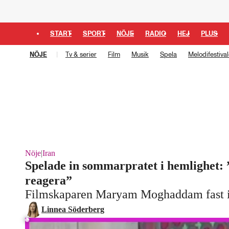
START
SPORT
NÖJE
RADIO
HEJ
PLUS
NÖJE
Tv & serier
Film
Musik
Spela
Melodifestiva
Nöje
|
Iran
Spelade in sommarpratet i hemlighet:
reagera”
Filmskaparen Maryam Moghaddam fast i
Laddar ...
Linnea Söderberg