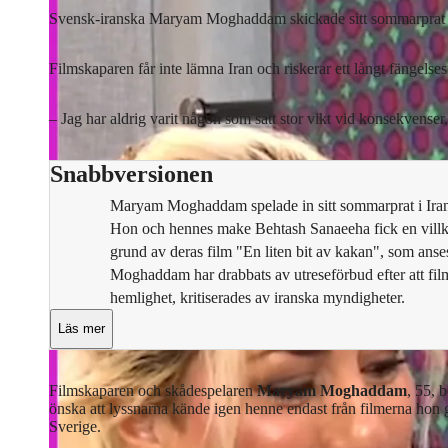
Svensk-iranska Maryam Moghaddam skickade sitt sommarprat fr
Filmskaparen får inte lämna Iran och riskerar ett långt fängelse
– Jag har aldrig varit någon som satt stor vikt vid konsekvense
Snabbversionen
Maryam Moghaddam spelade in sitt sommarprat i Iran o
Hon och hennes make Behtash Sanaeeha fick en vill
grund av deras film "En liten bit av kakan", som anses
Moghaddam har drabbats av utreseförbud efter att filme
hemlighet, kritiserades av iranska myndigheter.
Läs mer
Filmskaparen och skådespelaren
Maryam Moghaddam
,
55, b
önska att lyssnarna kände igen henne endast från filmerna hon gjor
Sverige.