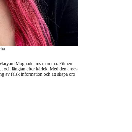
eha
d av Maryam Moghaddams mamma. Filmen
et och längtan efter kärlek. Med den
anses
g av falsk information och att skapa oro