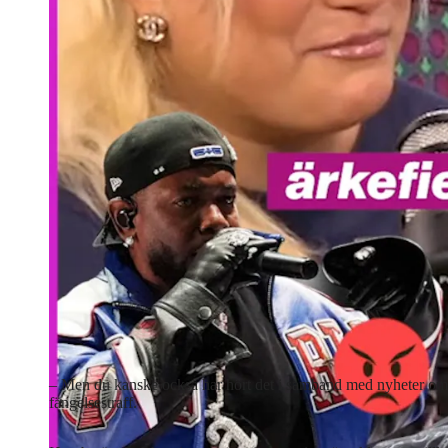
– Men du kanske också har hört det i samband med nyheter om
fängelsestraff.