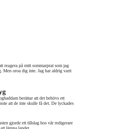
att reagera på mitt sommarprat som jag
g. Men oroa dig inte. Jag har aldrig varit
yg
oghaddam berättar att det behövs ett
visste att de inte skulle få det. De lyckades
n gjorde ett tillslag hos vår redigerare
 att lämna landet.