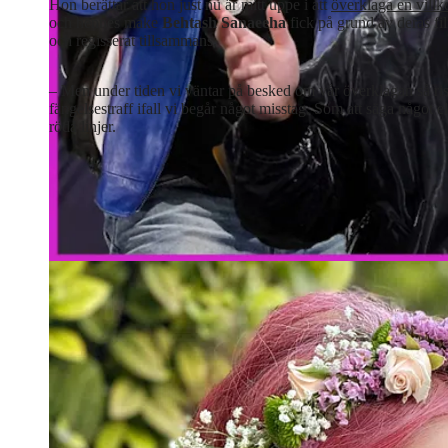
Hon berättar att hon just nu är mitt uppe i att
överklaga en villk
och hennes make
Behtash Sanaeeha
fick på grund av deras fi
och regisserat tillsammans.
– Men under tiden vi väntar på besked om vår överklagan så risker
fängelsestraff ifall vi begår något misstag. Som att säga något 
röda linjer.