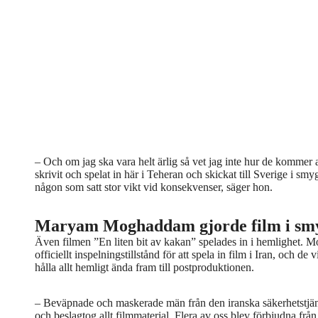
– Och om jag ska vara helt ärlig så vet jag inte hur de kommer 
skrivit och spelat in här i Teheran och skickat till Sverige i smy
någon som satt stor vikt vid konsekvenser, säger hon.
Maryam Moghaddam gjorde film i sm
Även filmen ”En liten bit av kakan” spelades in i hemlighet. M
officiellt inspelningstillstånd för att spela in film i Iran, och de 
hålla allt hemligt ända fram till postproduktionen.
– Beväpnade och maskerade män från den iranska säkerhetstjänste
och beslagtog allt filmmaterial. Flera av oss blev förbjudna från