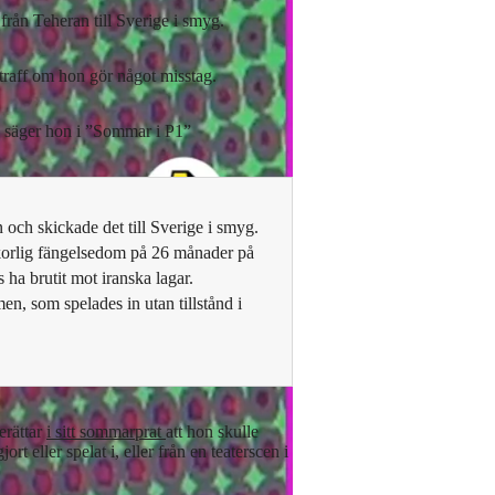
ån Teheran till Sverige i smyg.
straff om hon gör något misstag.
r, säger hon i ”Sommar i P1”
ch skickade det till Sverige i smyg.
korlig fängelsedom på 26 månader på
 ha brutit mot iranska lagar.
n, som spelades in utan tillstånd i
erättar
i sitt sommarprat
att hon skulle
t eller spelat i, eller från en teaterscen i