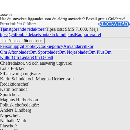
ANNONS
Har du smycken liggandes som du aldrig använder? Beställ gratis Guldbrev!
KLICKA HÄR!
Extern länk från Guldbrev
Tjänstgörande redaktörer
Tipsa oss: SMS 71000, Mejl
tipsa@aftonbladet.se
Kontakta kundtjänst
Rapportera fel
Inställningar för cookies
Personuppgiftspolicy
Cookiepolicy
Användarvillkor
Om Aftonbladet
Om Sportbladet
Om Nöjesbladet
Om Plus
Om
Kultur
Om Ledare
Om Debatt
Chefredaktör, vd och ansvarig utgivare:
Lotta Folcker
Stf ansvariga utgivare:
Karin Schmidt och Magnus Herbertsson
Redaktionschef:
Karin Schmidt
Sportchef:
Magnus Herbertsson
Politisk chefredaktör:
Anders Lindberg
Nöjeschef:
Nathalie Mark
Pluschef: