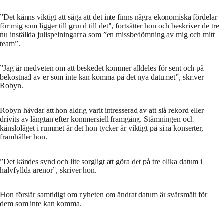
”Det känns viktigt att säga att det inte finns några ekonomiska fördelar
för mig som ligger till grund till det”, fortsätter hon och beskriver de tre
nu inställda julispelningarna som ”en missbedömning av mig och mitt
team”.
”Jag är medveten om att beskedet kommer alldeles för sent och på
bekostnad av er som inte kan komma på det nya datumet”, skriver
Robyn.
Robyn hävdar att hon aldrig varit intresserad av att slå rekord eller
drivits av längtan efter kommersiell framgång. Stämningen och
känsloläget i rummet är det hon tycker är viktigt på sina konserter,
framhåller hon.
”Det kändes synd och lite sorgligt att göra det på tre olika datum i
halvfyllda arenor”, skriver hon.
Hon förstår samtidigt om nyheten om ändrat datum är svårsmält för
dem som inte kan komma.