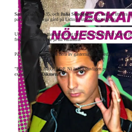
Samir Badran
, 35, och
Julia Sundquist
, 28, kan nu titulera 
paret på Högberga gård på Lidingö utanför Stockholm.
Under dagen har makarna delat med sig av bilder och videos på 
fredagskvällen sa de ja till varandra.
På Instagram har också flera av gästerna delat med sig av bilder
”BRORSANS BRÖLLOP. Ni är bokstavligen perfekta för varandra, 
exempel
Filip Dikmen.