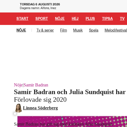
TORSDAG 6 AUGUSTI 2026
Dagens namn: Alfons, Inez
START
SPORT
NÖJE
HEJ
PLUS
TIPSA
TV
NÖJE
|
Tv & serier
Film
Musik
Spela
Melodifestiva
Nöje
|
Samir Badran
Samir Badran och Julia Sundquist har g
Förlovade sig 2020
Laddar ...
Linnea Söderberg
Samir Badran har gift sig med kärleken Julia Sundquist.