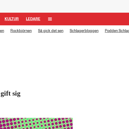
KULTUR
LEDARE
len
Rockbjörnen
Så gick det sen
Schlagerbloggen
Podden Schlag
ift sig