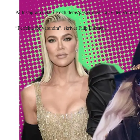
På Instagram delar de och deras gäster med sig av den stora lyc
”Perfekta för varandra”, skriver Filip Dikmen.