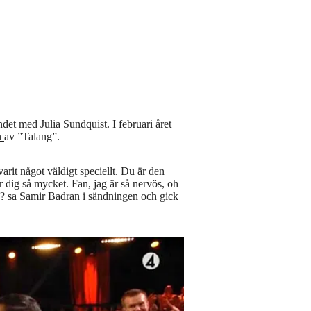
t med Julia Sundquist. I februari året
n
av ”Talang”.
varit något väldigt speciellt. Du är den
r dig så mycket. Fan, jag är så nervös, oh
mig? sa Samir Badran i sändningen och gick