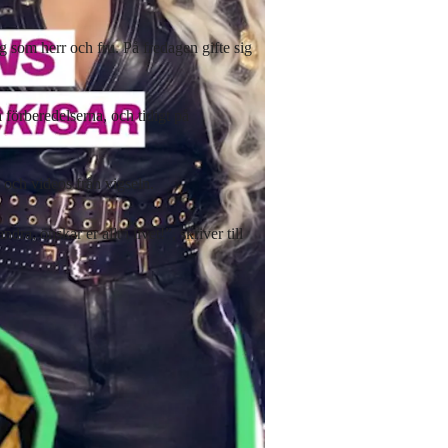
sig som herr och fru. På fredagen gifte sig
förberedelserna, och tidigt på
 och videos från vigseln.
önskar er allt i livet!”, skriver till