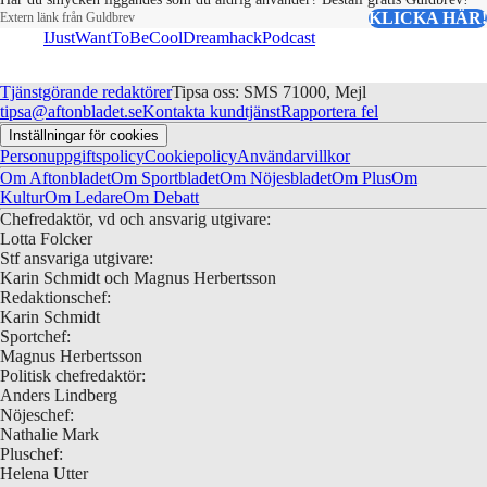
KLICKA HÄR!
Extern länk från Guldbrev
IJustWantToBeCool
Dreamhack
Podcast
Tjänstgörande redaktörer
Tipsa oss: SMS 71000, Mejl
tipsa@aftonbladet.se
Kontakta kundtjänst
Rapportera fel
Inställningar för cookies
Personuppgiftspolicy
Cookiepolicy
Användarvillkor
Om Aftonbladet
Om Sportbladet
Om Nöjesbladet
Om Plus
Om
Kultur
Om Ledare
Om Debatt
Chefredaktör, vd och ansvarig utgivare:
Lotta Folcker
Stf ansvariga utgivare:
Karin Schmidt och Magnus Herbertsson
Redaktionschef:
Karin Schmidt
Sportchef:
Magnus Herbertsson
Politisk chefredaktör:
Anders Lindberg
Nöjeschef:
Nathalie Mark
Pluschef:
Helena Utter