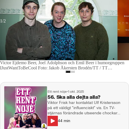
1/2
Victor Ejdemo Beer, Joel Adolphson och Emil Beer i humorgruppen
IJustWantToBeCool Foto: Jakob Åkersten Brodén/TT / TT
Nyhetsbyrån
Ett rent nöje
•
1 okt. 2025
56. Ska alla dejta alla?
Viktor Frisk har kontaktat Ulf Kristersson
på ett väldigt "influenciskt" vis. En TV-
stjärnas förändrade utseende chockar
världen över, blev det en stor flopp för
44
min
bisexuella SVT-satsningen och vi har
namnet på divornas diva. I studion: Natalie