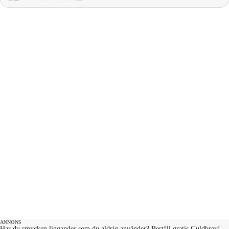
Demirian Genna, Linn Elmervik, Emanuel
Silva. Producent: Maja Andersson Kontakt:
ettrentnoje@aftonbladet.se
ANNONS
Har du smycken liggandes som du aldrig använder? Beställ gratis Guldbrev!