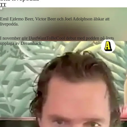
TT
Emil Ejdemo Beer, Victor Beer och Joel Adolphson älskar att
livepodda.
I november gör IJustWantToBeCool debut med podden på årets
upplaga av Dreamhack.