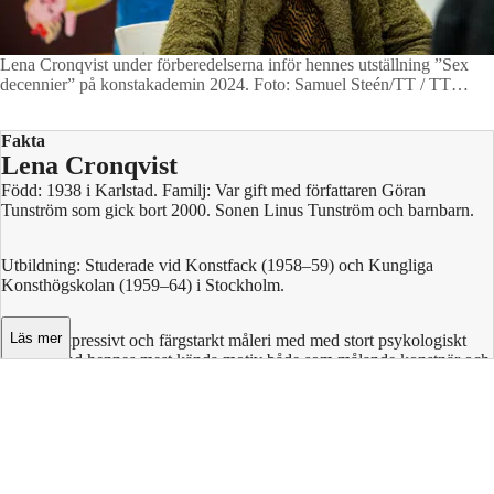
Lena Cronqvist under förberedelserna inför hennes utställning ”Sex
decennier” på konstakademin 2024.
Foto: Samuel Steén/TT / TT
Nyhetsbyrån
Fakta
Lena Cronqvist
Född: 1938 i Karlstad. Familj: Var gift med författaren Göran
Tunström som gick bort 2000. Sonen Linus Tunström och barnbarn.
Utbildning: Studerade vid Konstfack (1958–59) och Kungliga
Konsthögskolan (1959–64) i Stockholm.
Läs mer
Konst: Expressivt och färgstarkt måleri med med stort psykologiskt
djup. Bland hennes mest kända motiv både som målande konstnär och
skulptör finns flickorna som hon gjort till komplexa människor i sin
egen rätt. Har också gjort textilkonst, akvarell, landskapsmåleri och
grafik.
Utmärkelser: Prins Eugen-medaljen 1994, Frödingstipendium 2012