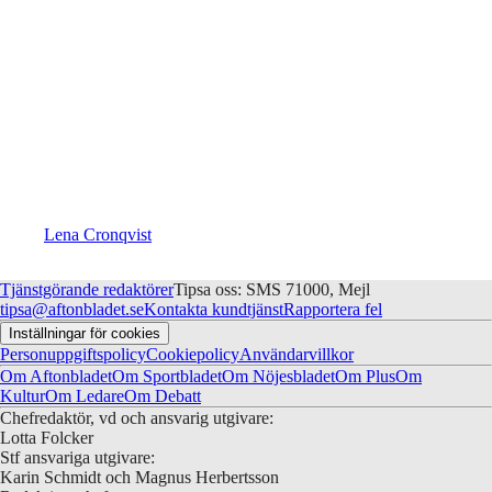
Lena Cronqvist
Tjänstgörande redaktörer
Tipsa oss: SMS 71000, Mejl
tipsa@aftonbladet.se
Kontakta kundtjänst
Rapportera fel
Inställningar för cookies
Personuppgiftspolicy
Cookiepolicy
Användarvillkor
Om Aftonbladet
Om Sportbladet
Om Nöjesbladet
Om Plus
Om
Kultur
Om Ledare
Om Debatt
Chefredaktör, vd och ansvarig utgivare:
Lotta Folcker
Stf ansvariga utgivare:
Karin Schmidt och Magnus Herbertsson