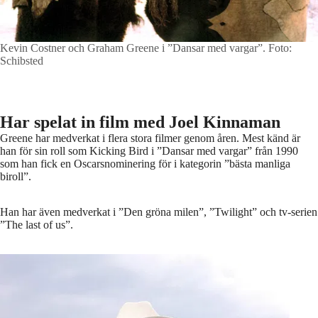
Kevin Costner och Graham Greene i ”Dansar med vargar”.
Foto:
Schibsted
Har spelat in film med Joel Kinnaman
Greene har medverkat i flera stora filmer genom åren. Mest känd är
han för sin roll som Kicking Bird i ”Dansar med vargar” från 1990
som han fick en Oscarsnominering för i kategorin ”bästa manliga
biroll”.
Han har även medverkat i ”Den gröna milen”, ”Twilight” och tv-serien
”The last of us”.
Graham Greene
Foto: STELLA Pictures/ddp