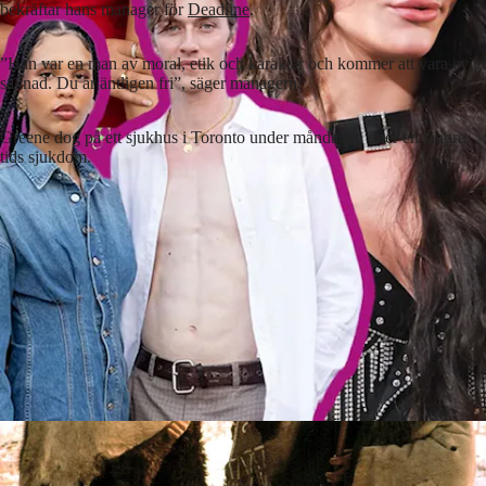
bekräftar hans manager för
Deadline
.
”Han var en man av moral, etik och karaktär och kommer att vara evigt
saknad. Du är äntligen fri”, säger managern.
Greene dog på ett sjukhus i Toronto under måndagen efter en längre
tids sjukdom.