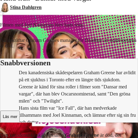
Stina Dahlgren
Filmen med Joel Kinnaman blev hans sista.
Nu bekräftar Graham Greenes manager för Deadline att skådespelaren
är död.
Snabbversionen
Den kanadensiska skådespelaren Graham Greene har avlidit
på ett sjukhus i Toronto efter en längre tids sjukdom.
Greene är känd för sina roller i filmer som "Dansar med
vargar", där han blev Oscarsnominerad, samt "Den gröna
milen" och "Twilight".
Hans sista film var "Ice Fall", där han medverkade
tillsammans med Joel Kinnaman, och lämnar efter sig sin fru
Läs mer
och dotter.
Den kanadensiska skådespelaren
Graham Greene
är död, det