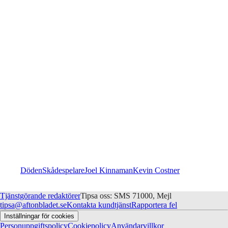
Döden
Skådespelare
Joel Kinnaman
Kevin Costner
Tjänstgörande redaktörer
Tipsa oss: SMS 71000, Mejl
tipsa@aftonbladet.se
Kontakta kundtjänst
Rapportera fel
Inställningar för cookies
Personuppgiftspolicy
Cookiepolicy
Användarvillkor