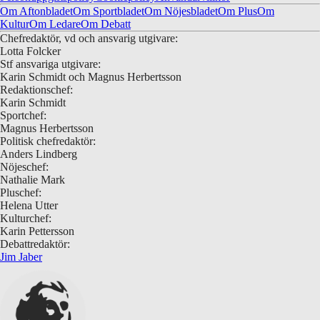
Om Aftonbladet
Om Sportbladet
Om Nöjesbladet
Om Plus
Om
Kultur
Om Ledare
Om Debatt
Chefredaktör, vd och ansvarig utgivare:
Lotta Folcker
Stf ansvariga utgivare:
Karin Schmidt och Magnus Herbertsson
Redaktionschef:
Karin Schmidt
Sportchef:
Magnus Herbertsson
Politisk chefredaktör:
Anders Lindberg
Nöjeschef:
Nathalie Mark
Pluschef:
Helena Utter
Kulturchef:
Karin Pettersson
Debattredaktör:
Jim Jaber