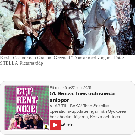
Kevin Costner och Graham Greene i ”Dansar med vargar”.
Foto:
STELLA Pictures/ddp
Ett rent nöje
•
27 aug. 2025
51. Kenza, Ines och sneda
snippor
VI ÄR TILLBAKA! Tone Sekelius
operations-uppdateringar från Sydkorea
har chockat följarna, Kenza och Ines
normaliserar sneda snippor, en viss kändis
46
min
har spårat ur fullkomligt med trenden
"armstacks" och vad tycker vi om