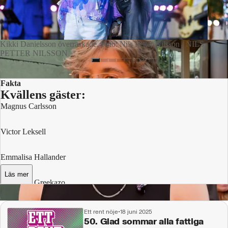
Kikki Danielsson överraskade. Foto: Nils Petter Nilsson / NILS
PETTER NILSSON
Fakta
Kvällens gäster:
Magnus Carlsson
Victor Leksell
Emmalisa Hallander
Läs mer
Adaam & Greekazo
Charlotte Perrelli
Ett rent nöje
•
18 juni 2025
50. Glad sommar alla fattiga