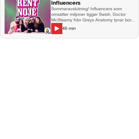
influencers
Sommaravslutning! Influencers som
omsätter miljoner tigger Swish. Doctor
McSteamy från Greys Anatomy tynar bort
framför våra ögon, Sabrina Carpenters
46
min
sexomslag väcker starka känslor och
Kourtney Kardashian dissar Scott Disick
på fars dag. GLAD SOMMAR önskar
Natalie Demirian, Markus Larsson,
Emanuel silva och producent Maja
Andersson. Kontakt:
ettrentnoje@aftonbladet.se