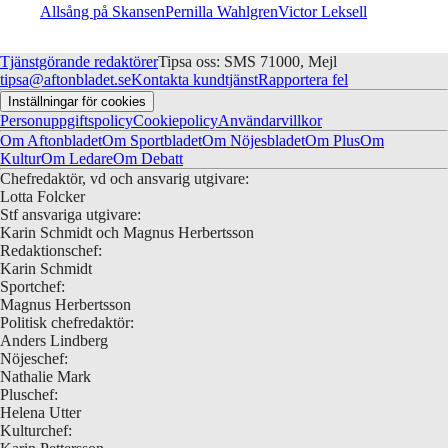
Allsång på Skansen
Pernilla Wahlgren
Victor Leksell
Tjänstgörande redaktörer
Tipsa oss: SMS 71000, Mejl
tipsa@aftonbladet.se
Kontakta kundtjänst
Rapportera fel
Inställningar för cookies
Personuppgiftspolicy
Cookiepolicy
Användarvillkor
Om Aftonbladet
Om Sportbladet
Om Nöjesbladet
Om Plus
Om
Kultur
Om Ledare
Om Debatt
Chefredaktör, vd och ansvarig utgivare:
Lotta Folcker
Stf ansvariga utgivare:
Karin Schmidt och Magnus Herbertsson
Redaktionschef:
Karin Schmidt
Sportchef:
Magnus Herbertsson
Politisk chefredaktör:
Anders Lindberg
Nöjeschef:
Nathalie Mark
Pluschef:
Helena Utter
Kulturchef: