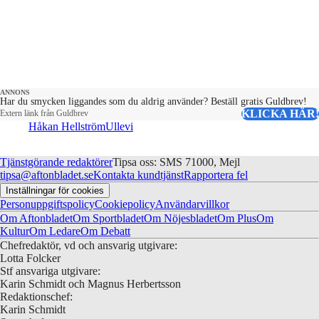
ANNONS
Har du smycken liggandes som du aldrig använder? Beställ gratis Guldbrev!
KLICKA HÄR!
Extern länk från Guldbrev
Håkan Hellström
Ullevi
Tjänstgörande redaktörer
Tipsa oss: SMS 71000, Mejl
tipsa@aftonbladet.se
Kontakta kundtjänst
Rapportera fel
Inställningar för cookies
Personuppgiftspolicy
Cookiepolicy
Användarvillkor
Om Aftonbladet
Om Sportbladet
Om Nöjesbladet
Om Plus
Om
Kultur
Om Ledare
Om Debatt
Chefredaktör, vd och ansvarig utgivare:
Lotta Folcker
Stf ansvariga utgivare:
Karin Schmidt och Magnus Herbertsson
Redaktionschef:
Karin Schmidt