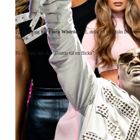
På sin blogg
har
Flora Wiström
, 31, delat en bild från BB på 
flagga.
På en lapp står det ”Grattis till en flicka”.