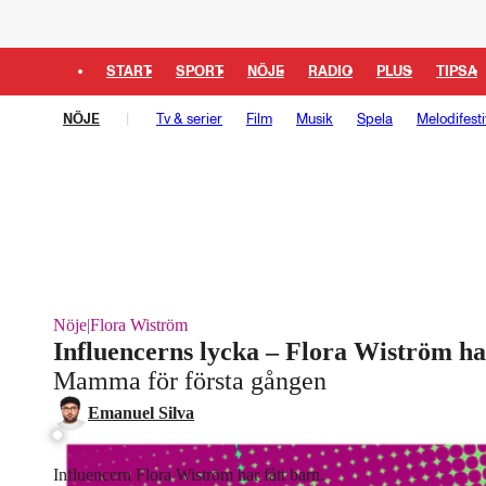
START
SPORT
NÖJE
RADIO
PLUS
TIPSA
NÖJE
Tv & serier
Film
Musik
Spela
Melodifesti
Nöje
|
Flora Wiström
Influencerns lycka – Flora Wiström ha
Mamma för första gången
Emanuel Silva
Influencern Flora Wiström har fått barn.