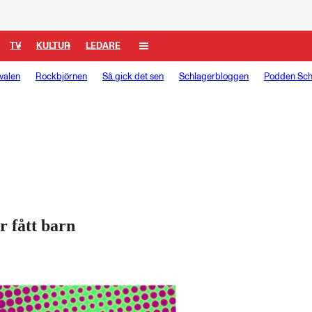
TV
KULTUR
LEDARE
valen
Rockbjörnen
Så gick det sen
Schlagerbloggen
Podden Sch
r fått barn