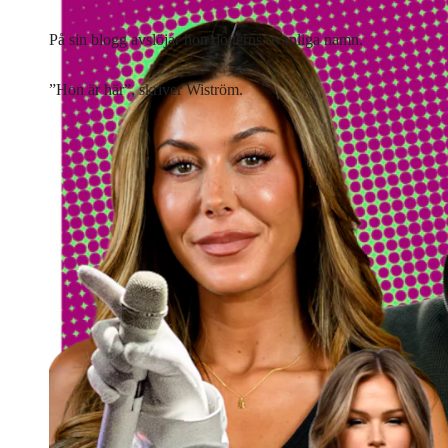
På sin blogg avslöjar hon dotterns ovanliga namn.
”Hon är här”, skriver Wiström.
Lyssna på artikeln
2
min