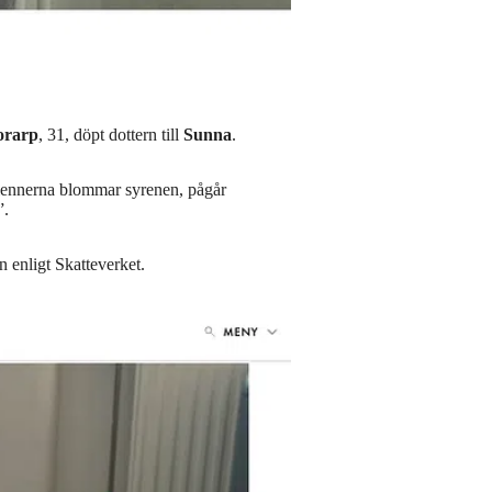
orarp
, 31, döpt dottern till
Sunna
.
ennerna blommar syrenen, pågår
”.
 enligt Skatteverket.