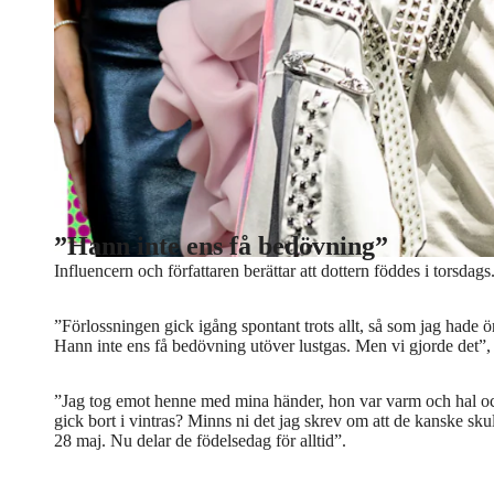
Flora Wiström
Foto: Jessica Gow/TT / TT Nyhetsbyrån
”Hann inte ens få bedövning”
Influencern och författaren berättar att dottern föddes i torsdags
”Förlossningen gick igång spontant trots allt, så som jag hade 
Hann inte ens få bedövning utöver lustgas. Men vi gjorde det”, 
”Jag tog emot henne med mina händer, hon var varm och hal och
gick bort i vintras? Minns ni det jag skrev om att de kanske sk
28 maj. Nu delar de födelsedag för alltid”.