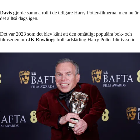
Davis
gjorde samma roll i de tidigare Harry Potter-filmerna, men nu är
det alltså dags igen.
Det var 2023 som det blev känt att den omåttligt populära bok- och
filmserien om
JK Rowlings
trollkarlslärling Harry Potter blir tv-serie.