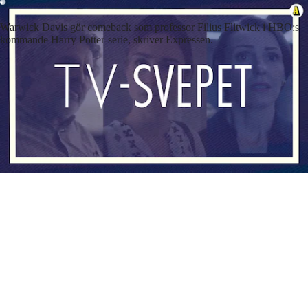
Warwick Davis gör comeback som professor Filius Flitwick i HBO:s
kommande Harry Potter-serie, skriver Expressen.