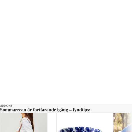
Producent: Maja Andersson Kontakt:
ettrentnoje@aftonbladet.se
ANNONS
Sommarrean är fortfarande igång – fyndtips: