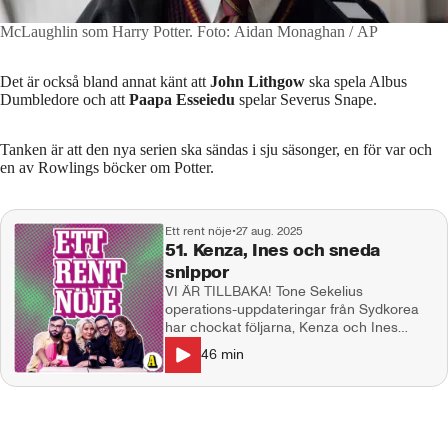
McLaughlin som Harry Potter.
Foto: Aidan Monaghan / AP
Det är också bland annat känt att
John Lithgow
ska spela Albus
Dumbledore och att
Paapa Esseiedu
spelar Severus Snape.
Tanken är att den nya serien ska sändas i sju säsonger, en för var och
en av Rowlings böcker om Potter.
Ett rent nöje
•
27 aug. 2025
51. Kenza, Ines och sneda
snippor
VI ÄR TILLBAKA! Tone Sekelius
operations-uppdateringar från Sydkorea
har chockat följarna, Kenza och Ines
normaliserar sneda snippor, en viss kändis
46
min
har spårat ur fullkomligt med trenden
"armstacks" och vad tycker vi om
TikTok:aren som inte får köra bil av sin
man? I studion: Natalie Demirian Genna,
Annie Månsson, Markus Larsson