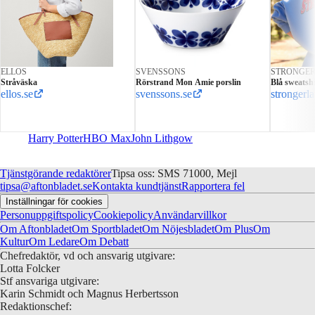
ELLOS
SVENSSONS
STRONGE
Stråväska
Rörstrand Mon Amie porslin
Blå sweatshi
ellos.se
svenssons.se
strongerl
Harry Potter
HBO Max
John Lithgow
Tjänstgörande redaktörer
Tipsa oss: SMS 71000, Mejl
tipsa@aftonbladet.se
Kontakta kundtjänst
Rapportera fel
Inställningar för cookies
Personuppgiftspolicy
Cookiepolicy
Användarvillkor
Om Aftonbladet
Om Sportbladet
Om Nöjesbladet
Om Plus
Om
Kultur
Om Ledare
Om Debatt
Chefredaktör, vd och ansvarig utgivare:
Lotta Folcker
Stf ansvariga utgivare:
Karin Schmidt och Magnus Herbertsson
Redaktionschef: