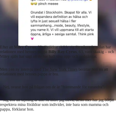
Efter att
Miley Cyrus
, 32, föräldrar skilde sig för några år sedan har
relationen med hennes pappa
Billy Ray Cyrus
, 63, varit skakig – och
Miley själv har sagt att de har haft sina upp- och nedgångar.
Men i en ny intervju med
The New York Times
berättar hon nu att
relationen med hennes pappa är bra.
– Nej, svarar hon på frågan om de är ”främmande för varandra”.
– Jag tror att tajming är allt. Ju äldre jag blivit, desto mer har jag börjat
respektera mina föräldrar som individer, inte bara som mamma och
pappa, förklarar hon.