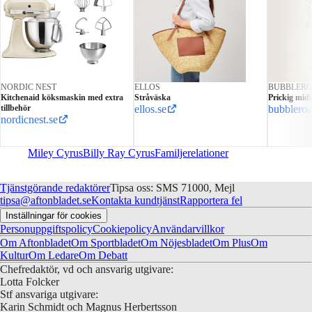
NORDIC NEST
ELLOS
BUBBLER
Kitchenaid köksmaskin med extra
Stråväska
Prickig mid
tillbehör
ellos.se
bubblero
nordicnest.se
Miley Cyrus
Billy Ray Cyrus
Familjerelationer
Tjänstgörande redaktörer
Tipsa oss: SMS 71000, Mejl
tipsa@aftonbladet.se
Kontakta kundtjänst
Rapportera fel
Inställningar för cookies
Personuppgiftspolicy
Cookiepolicy
Användarvillkor
Om Aftonbladet
Om Sportbladet
Om Nöjesbladet
Om Plus
Om
Kultur
Om Ledare
Om Debatt
Chefredaktör, vd och ansvarig utgivare:
Lotta Folcker
Stf ansvariga utgivare:
Karin Schmidt och Magnus Herbertsson