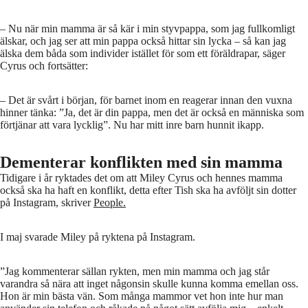
– Nu när min mamma är så kär i min styvpappa, som jag fullkomligt
älskar, och jag ser att min pappa också hittar sin lycka – så kan jag
älska dem båda som individer istället för som ett föräldrapar, säger
Cyrus och fortsätter:
– Det är svårt i början, för barnet inom en reagerar innan den vuxna
hinner tänka: ”Ja, det är din pappa, men det är också en människa som
förtjänar att vara lycklig”. Nu har mitt inre barn hunnit ikapp.
Dementerar konflikten med sin mamma
Tidigare i år ryktades det om att Miley Cyrus och hennes mamma
också ska ha haft en konflikt, detta efter Tish ska ha avföljt sin dotter
på Instagram, skriver
People.
I maj svarade Miley på ryktena på Instagram.
”Jag kommenterar sällan rykten, men min mamma och jag står
varandra så nära att inget någonsin skulle kunna komma emellan oss.
Hon är min bästa vän. Som många mammor vet hon inte hur man