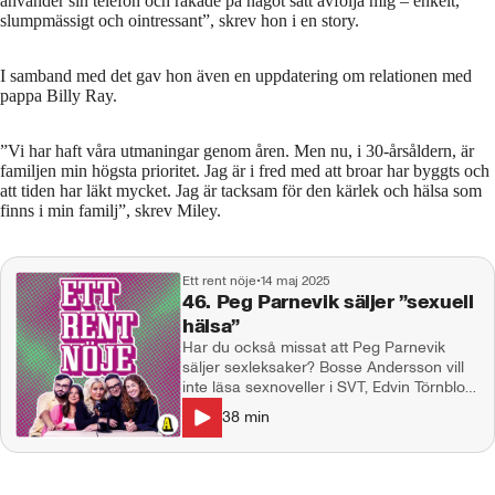
använder sin telefon och råkade på något sätt avfölja mig – enkelt,
slumpmässigt och ointressant”, skrev hon i en story.
I samband med det gav hon även en uppdatering om relationen med
pappa Billy Ray.
”Vi har haft våra utmaningar genom åren. Men nu, i 30-årsåldern, är
familjen min högsta prioritet. Jag är i fred med att broar har byggts och
att tiden har läkt mycket. Jag är tacksam för den kärlek och hälsa som
finns i min familj”, skrev Miley.
Ett rent nöje
•
14 maj 2025
46. Peg Parnevik säljer ”sexuell
hälsa”
Har du också missat att Peg Parnevik
säljer sexleksaker? Bosse Andersson vill
inte läsa sexnoveller i SVT, Edvin Törnblom
får en minst sagt intim gåva i TV och Anne
38
min
Hathaway går knappt att känna igen efter
ryktade skönhetsoperationer. I studion:
Natalie Demirian, Annie Månsson,
Emanuel Silva Producent: Maja Andersson