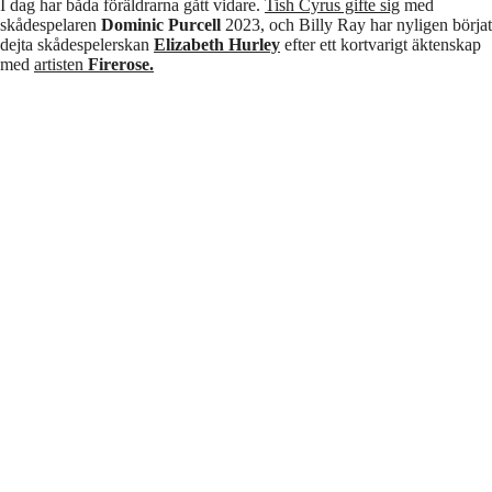
I dag har båda föräldrarna gått vidare.
Tish Cyrus gifte sig
med
skådespelaren
Dominic Purcell
2023, och Billy Ray har nyligen börjat
dejta skådespelerskan
Elizabeth Hurley
efter ett kortvarigt äktenskap
med
artisten
Firerose.