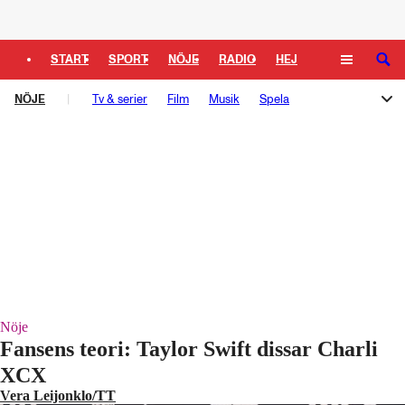
Logga in
START
SPORT
NÖJE
RADIO
HEJ
SÖK
NÖJE
PLUS
Tv & serier
TIPSA
TV
Film
KULTUR
Musik
LEDARE
Spela
Melodifestivalen
Rockbjörnen
Så gick det sen
Schlagerbloggen
Podden Schlagerkoll
Nöje
Fansens teori: Taylor Swift dissar Charli
XCX
Vera Leijonklo/TT