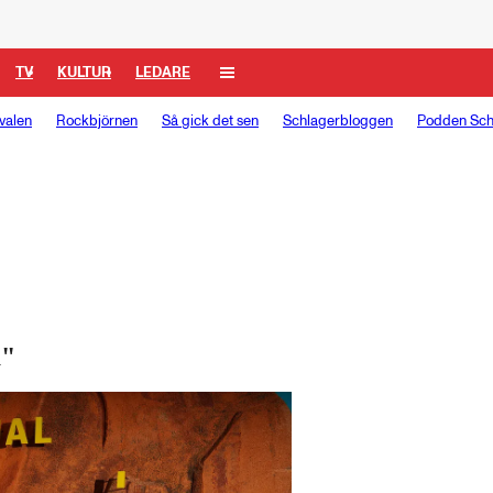
TV
KULTUR
LEDARE
valen
Rockbjörnen
Så gick det sen
Schlagerbloggen
Podden Sch
a"