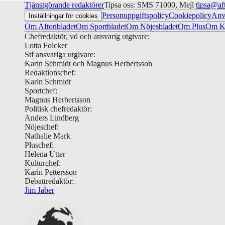
Tjänstgörande redaktörer
Tipsa oss: SMS 71000, Mejl
tipsa@af
Personuppgiftspolicy
Cookiepolicy
Anv
Inställningar för cookies
Om Aftonbladet
Om Sportbladet
Om Nöjesbladet
Om Plus
Om Ku
Chefredaktör, vd och ansvarig utgivare:
Lotta Folcker
Stf ansvariga utgivare:
Karin Schmidt och Magnus Herbertsson
Redaktionschef:
Karin Schmidt
Sportchef:
Magnus Herbertsson
Politisk chefredaktör:
Anders Lindberg
Nöjeschef:
Nathalie Mark
Pluschef:
Helena Utter
Kulturchef:
Karin Pettersson
Debattredaktör:
Jim Jaber