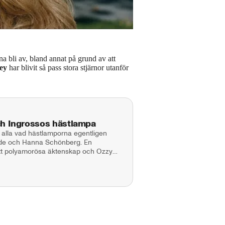
nna bli av, bland annat på grund av att
ey
har blivit så pass stora stjärnor utanför
ch Ingrossos hästlampa
 alla vad hästlamporna egentligen
aade och Hanna Schönberg. En
 sitt polyamorösa äktenskap och Ozzy
 Maja Andersson Kontakt:
tgivare: Lotta Folcker