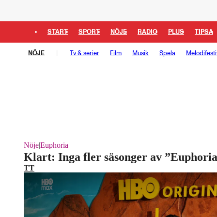
START
SPORT
NÖJE
RADIO
PLUS
TIPSA
NÖJE
Tv & serier
Film
Musik
Spela
Melodifesti
Nöje
|
Euphoria
Klart: Inga fler säsonger av ”Euphori
TT