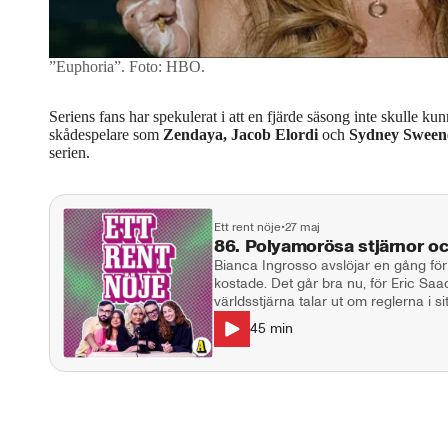
”Euphoria”.
Foto: HBO.
Seriens fans har spekulerat i att en fjärde säsong inte skulle ku
skådespelare som
Zendaya, Jacob Elordi
och
Sydney Sween
serien.
Ett rent nöje
•
27 maj
86. Polyamorösa stjärnor o
Bianca Ingrosso avslöjar en gång för
kostade. Det går bra nu, för Eric S
världsstjärna talar ut om reglerna i
Osbourne ska återuppstå. I studion: Natalie Demirian Genna, Markus
45
min
Larsson, Stina Dahlgren. Producent:
ettrentnoje@aftonbladet.se Ansvarig u