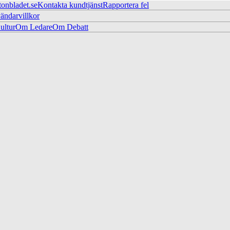
tonbladet.se
Kontakta kundtjänst
Rapportera fel
ändarvillkor
ltur
Om Ledare
Om Debatt