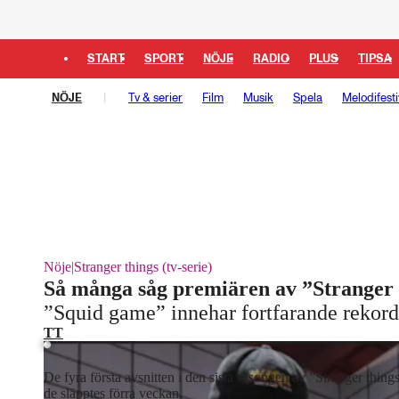
START
SPORT
NÖJE
RADIO
PLUS
TIPSA
NÖJE
Tv & serier
Film
Musik
Spela
Melodifesti
Nöje
|
Stranger things (tv-serie)
Så många såg premiären av ”Stranger 
Laddar ...
”Squid game” innehar fortfarande rekorde
TT
De fyra första avsnitten i den sista säsongen av ”Stranger thing
de släpptes förra veckan.