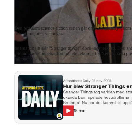
Millie Bobby Brown från "Stranger things".
Foto: Scott A Gar
Den populära science-fiction serien går om ”Wednesday”, som 
fick 56 miljoner visningar.
Internationellt slår ”Stranger things” dock inget rekord. Den 
”Squid game” innehar fortfarande rekordet för Netflix bästa p
miljoner visningar.
Aftonbladet Daily
•
25 nov. 2025
Hur blev Stranger Things 
Stranger Things tog världen med st
okända barn spelade huvudrollerna i
Brothers”. Nu har det kommit till upp
och sista säsongen av succéserien. S
18
min
största serier och har haft stor påve
genom musiken i serien. Varje avsnitt i den sista säsongen har gått loss på
600 miljoner kronor, så förväntninga
Stranger things ett sånt fenomen? Kom