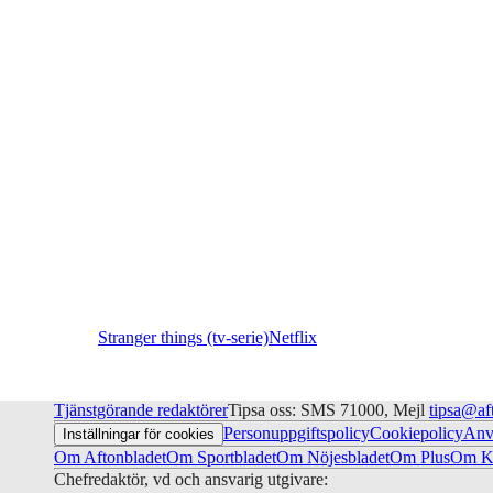
Stranger things (tv-serie)
Netflix
Tjänstgörande redaktörer
Tipsa oss: SMS 71000, Mejl
tipsa@af
Personuppgiftspolicy
Cookiepolicy
Anv
Inställningar för cookies
Om Aftonbladet
Om Sportbladet
Om Nöjesbladet
Om Plus
Om Ku
Chefredaktör, vd och ansvarig utgivare: