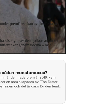
fitt/AP/TT
under premiärveckan av sin första säsong
andra säsongen av den sydkoreanska serien
remiärveckor genom tiderna – med 68
en sådan monstersuccé?
orm när den hade premiär 2016. Fem
 serien som skapades av ”The Duffer
lösningen och det är dags för den femte
tranger Things har blivit en av världens
rkan på populärkulturen, bland annat
rna hos publiken är skyhöga. Hur blev
mer serien klara att ta sig i mål på ett