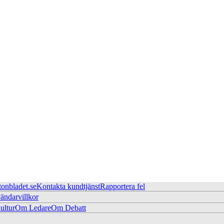
tonbladet.se
Kontakta kundtjänst
Rapportera fel
ändarvillkor
ltur
Om Ledare
Om Debatt