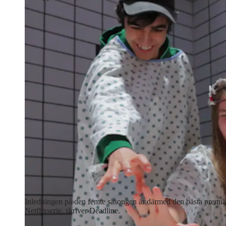
Inledningen på den femte säsongen är därmed den bästa premiä
Netflixserie, skriver Deadline.