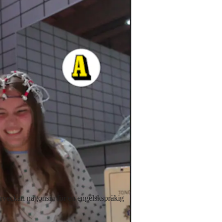
rveckan någonsin för en engelskspråkig