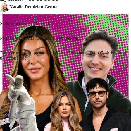
Natalie Demirian Genna
Stella Cocozza är förlovad.
På Instagram delar hon med sig av lyckan.
”Han är min drömprins som jag har väntat hela livet på”, skriver hon
till Aftonbladet.
Lyssna på artikeln
2
min