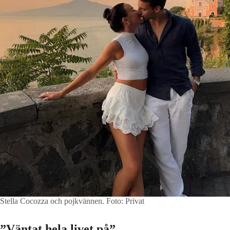
Stella Cocozza och pojkvännen.
Foto: Privat
”Väntat hela livet på”