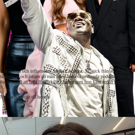
Fotografen och influencern
Stella Cocozza
, 32, gick från att prata om
singellivet och jakten på män i den numera nedlagda podden ”30’s in
the city”
till att falla för en kille i Italien som hon känt sedan barnsben
.
Nu har han friat till henne.