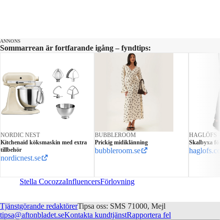
ANNONS
Sommarrean är fortfarande igång – fyndtips:
NORDIC NEST
BUBBLEROOM
HAGLÖFS
Kitchenaid köksmaskin med extra
Prickig midiklänning
Skalbyxa för
tillbehör
bubbleroom.se
haglofs.c
nordicnest.se
Stella Cocozza
Influencers
Förlovning
Tjänstgörande redaktörer
Tipsa oss: SMS 71000, Mejl
tipsa@aftonbladet.se
Kontakta kundtjänst
Rapportera fel