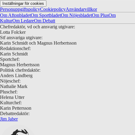
Inställningar för cookies
Personuppgiftspolicy
Cookiepolicy
Användarvillkor
Om Aftonbladet
Om Sportbladet
Om Nöjesbladet
Om Plus
Om
Kultur
Om Ledare
Om Debatt
Chefredaktör, vd och ansvarig utgivare:
Lotta Folcker
Stf ansvariga utgivare:
Karin Schmidt och Magnus Herbertsson
Redaktionschef:
Karin Schmidt
Sportchef:
Magnus Herbertsson
Politisk chefredaktör:
Anders Lindberg
Nöjeschef:
Nathalie Mark
Pluschef:
Helena Utter
Kulturchef:
Karin Pettersson
Debattredaktör:
Jim Jaber