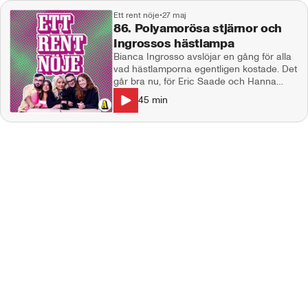
Ett rent nöje
•
27 maj
86. Polyamorösa stjärnor och
Ingrossos hästlampa
Bianca Ingrosso avslöjar en gång för alla
vad hästlamporna egentligen kostade. Det
går bra nu, för Eric Saade och Hanna
Schönberg. En världsstjärna talar ut om
45
min
reglerna i sitt polyamorösa äktenskap och
Ozzy Osbourne ska återuppstå. I studion:
Natalie Demirian Genna, Markus Larsson,
Stina Dahlgren. Producent: Maja
Andersson Kontakt:
ettrentnoje@aftonbladet.se Ansvarig
utgivare: Lotta Folcker