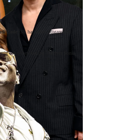
hdi Zade
, 38, har sedan tidigare den
av mig och @newkid.jpg”, skriver Sonia