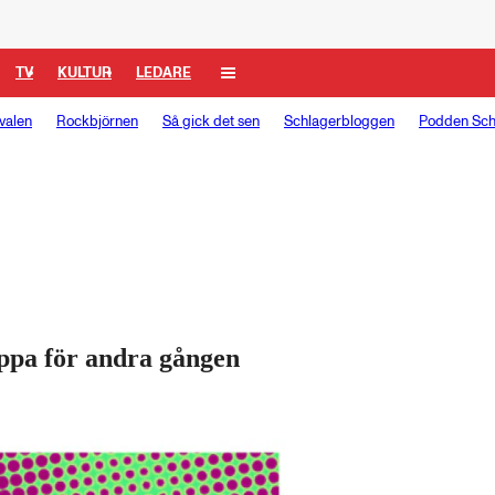
TV
KULTUR
LEDARE
valen
Rockbjörnen
Så gick det sen
Schlagerbloggen
Podden Sch
ppa för andra gången