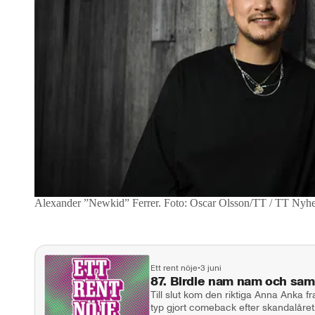
Alexander ”Newkid” Ferrer.
Foto: Oscar Olsson/TT / TT Nyhe
Ett rent nöje
•
3 juni
87. Birdie nam nam och sa
Till slut kom den riktiga Anna Anka 
typ gjort comeback efter skandalåret.