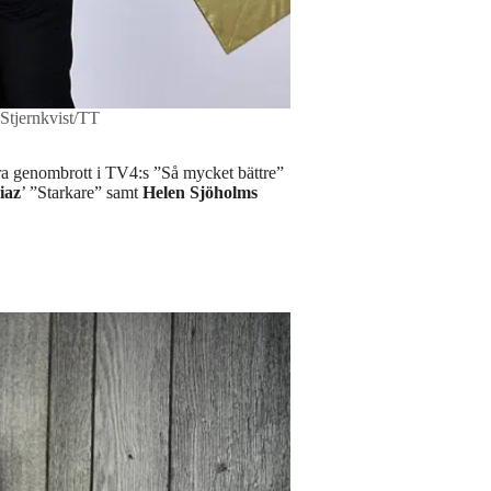
 Stjernkvist/TT
ora genombrott i TV4:s ”Så mycket bättre”
iaz
’ ”Starkare” samt
Helen Sjöholms