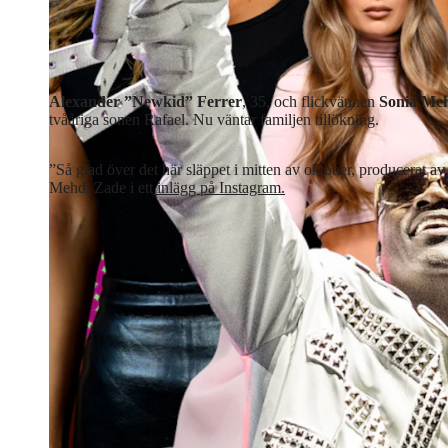
Alexander ”Newkid” Ferrer
, 35, och flickvännen
Sonia Me
tvååriga sonen Rafael. Nu väntar familjen tillökning.
”Så glad över det här släppet i mitten av oktober, producerat 
Mehdi Zade i ett
inlägg på Instagram.