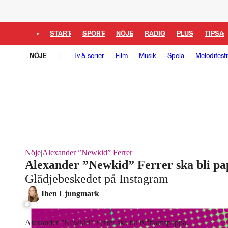
START
SPORT
NÖJE
RADIO
PLUS
TIPSA
NÖJE
Tv & serier
Film
Musik
Spela
Melodifesti
Nöje
|
Alexander ”Newkid” Ferrer
Alexander ”Newkid” Ferrer ska bli pa
Glädjebeskedet på Instagram
Iben Ljungmark
Alexander ”Newkid” Ferrer ska bli tvåbarnspappa.