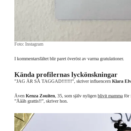
Foto: Instagram
I kommentarsfältet blir paret överöst av varma gratulationer.
Kända profilernas lyckönskningar
”JAG ÄR SÅ TAGGAD!!!!!!!”, skriver influencern
Klara El
Även
Kenza Zouiten
, 35, som själv nyligen
blivit mamma
för 
”Åååh grattis!!”, skriver hon.