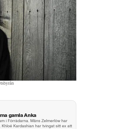
tsbyrån
mma gamla Anka
fram i Förrädarna. Måns Zelmerlöw har
 Khloé Kardashian har tvingat sitt ex att