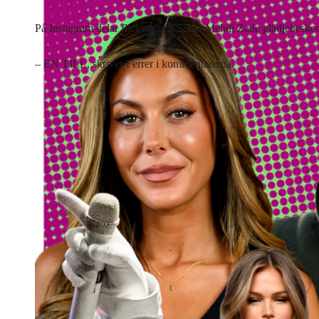
På Instagram delar flickvännen Sonia Mehdi Zade glädjebesked
– EN TILL, skriver Ferrer i kommentarerna.
Lyssna på artikeln
2
min