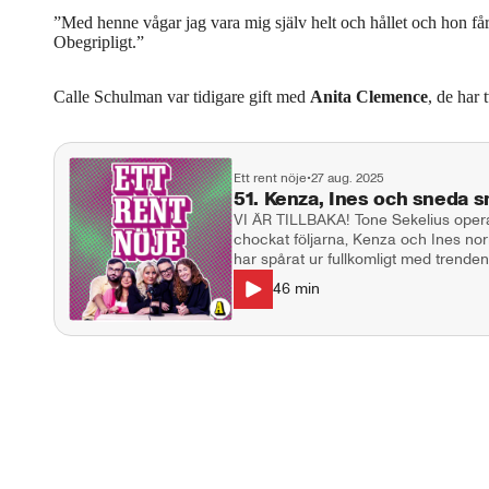
”Med henne vågar jag vara mig själv helt och hållet och hon får
Obegripligt.”
Calle Schulman var tidigare gift med
Anita Clemence
, de har
Ett rent nöje
•
27 aug. 2025
51. Kenza, Ines och sneda s
VI ÄR TILLBAKA! Tone Sekelius opera
chockat följarna, Kenza och Ines nor
har spårat ur fullkomligt med trende
TikTok:aren som inte får köra bil av sin man? I studion: Nat
46
min
Genna, Annie Månsson, Markus Lars
Kontakt: ettrentnoje@aftonbladet.se