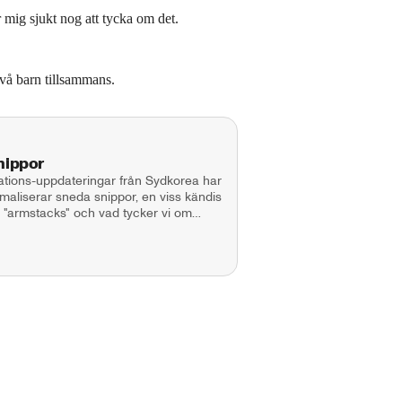
 mig sjukt nog att tycka om det.
två barn tillsammans.
nippor
tions-uppdateringar från Sydkorea har
maliserar sneda snippor, en viss kändis
n "armstacks" och vad tycker vi om
alie Demirian
son Producent: Maja Andersson