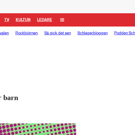
TV
KULTUR
LEDARE
valen
Rockbjörnen
Så gick det sen
Schlagerbloggen
Podden Sch
r barn