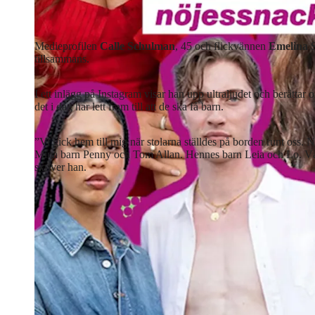
Medieprofilen
Calle Schulman
, 45 och flickvännen
Emelina 
tillsammans.
I ett inlägg på Instagram visar han upp ultraljudet och berätta
det i dag har lett fram till att de ska få barn.
”Vi gick hem till mig när stolarna ställdes på borden runt oss. 
Mina barn Penny och Tom Allan. Hennes barn Leia och Lo. Vår
skriver han.