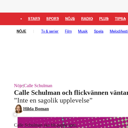
START
SPORT
NÖJE
RADIO
PLUS
TIPSA
NÖJE
Tv & serier
Film
Musik
Spela
Melodifesti
Nöje
|
Calle Schulman
Calle Schulman och flickvännen vänta
”Inte en sagolik upplevelse”
Hilda Boman
Calle Schulman ska bli pappa igen.