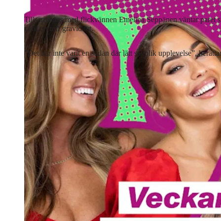
Tillsammans med flickvännen Emelina Seppänen väntar paret sitt 
varit en tuff graviditet.
”Det har inte varit en sådan där lätt sagolik upplevelse”, berätt