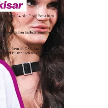
Seppänen
, 34, ska få sitt första barn
r om dagen då han träffade Emelina och hur
Nu är det hem till OSS. Jag och Emelina.
 hund Buster. Och nu vårt femte barn”,