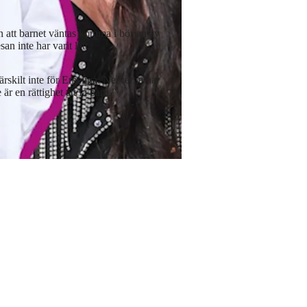
an att barnet väntas komma i början av
an inte har varit lätt.
 Särskilt inte för Emelina. Nerverna har
 är en rättighet att få barn.”