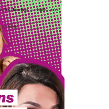
första barn ihop, men hittills har det
ar Schulman.