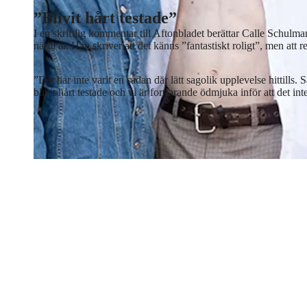
”Blivit hårt testade”
I en skriftlig kommentar till Aftonbladet berättar Calle Schulm
nästa år. Han skriver att det känns ”fantastiskt roligt”, men att res
”Det har inte varit en sådan där lätt sagolik upplevelse hittills.
blivit hårt testade och vi är fortfarande ödmjuka inför att det inte