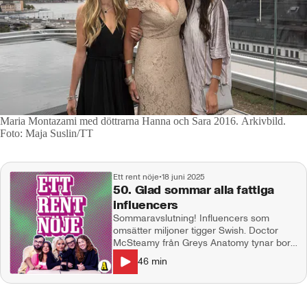
Maria Montazami med döttrarna Hanna och Sara 2016. Arkivbild.
Foto: Maja Suslin/TT
Ett rent nöje
•
18 juni 2025
50. Glad sommar alla fattiga
influencers
Sommaravslutning! Influencers som
omsätter miljoner tigger Swish. Doctor
McSteamy från Greys Anatomy tynar bort
framför våra ögon, Sabrina Carpenters
46
min
sexomslag väcker starka känslor och
Kourtney Kardashian dissar Scott Disick
på fars dag. GLAD SOMMAR önskar
Natalie Demirian, Markus Larsson,