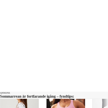
Emanuel silva och producent Maja
Andersson. Kontakt:
ettrentnoje@aftonbladet.se
ANNONS
Sommarrean är fortfarande igång – fyndtips: