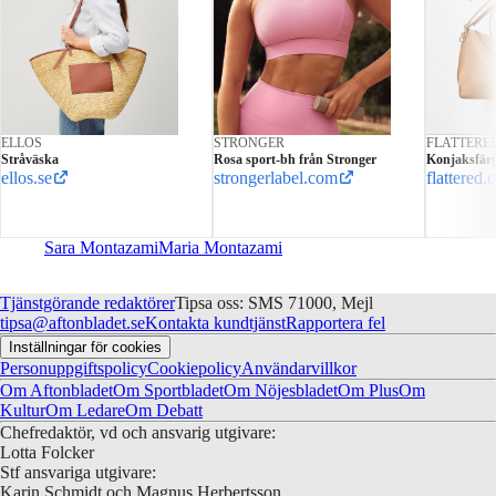
ELLOS
STRONGER
FLATTERE
Stråväska
Rosa sport-bh från Stronger
Konjaksfärg
ellos.se
strongerlabel.com
flattered
Sara Montazami
Maria Montazami
Tjänstgörande redaktörer
Tipsa oss: SMS 71000, Mejl
tipsa@aftonbladet.se
Kontakta kundtjänst
Rapportera fel
Inställningar för cookies
Personuppgiftspolicy
Cookiepolicy
Användarvillkor
Om Aftonbladet
Om Sportbladet
Om Nöjesbladet
Om Plus
Om
Kultur
Om Ledare
Om Debatt
Chefredaktör, vd och ansvarig utgivare:
Lotta Folcker
Stf ansvariga utgivare:
Karin Schmidt och Magnus Herbertsson