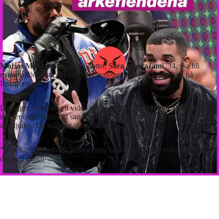
Marias Montazamis
äldsta dotter,
Sara Montazami
, 34, ska bli
mamma för första gången. Det avslöjar hon själv i ett inlägg på
Instagram.
I inlägget visar hon en video där hon och maken
Diego Valdivia
skriver ordet ”Baby” i sanden och sedan håller de upp ett foto från
ultraljudet. Till inlägget skriver hon:
”Nytt kapitel med dig. Känner mig så tacksam och förväntansfull inför
det som väntar”.