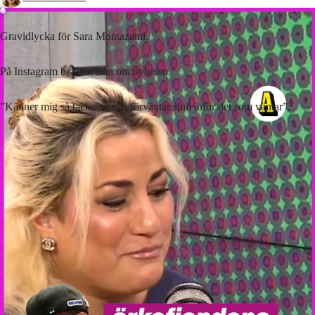
Gravidlycka för Sara Montazami.
På Instagram berättar hon om nyheten.
”Känner mig så tacksam och förväntansfull inför det som väntar”.