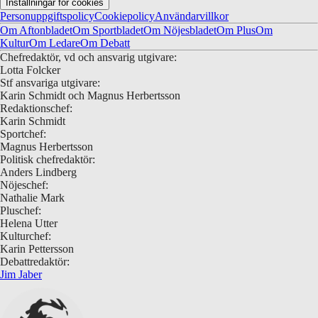
Inställningar för cookies
Personuppgiftspolicy
Cookiepolicy
Användarvillkor
Om Aftonbladet
Om Sportbladet
Om Nöjesbladet
Om Plus
Om
Kultur
Om Ledare
Om Debatt
Chefredaktör, vd och ansvarig utgivare:
Lotta Folcker
Stf ansvariga utgivare:
Karin Schmidt och Magnus Herbertsson
Redaktionschef:
Karin Schmidt
Sportchef:
Magnus Herbertsson
Politisk chefredaktör:
Anders Lindberg
Nöjeschef:
Nathalie Mark
Pluschef:
Helena Utter
Kulturchef:
Karin Pettersson
Debattredaktör:
Jim Jaber