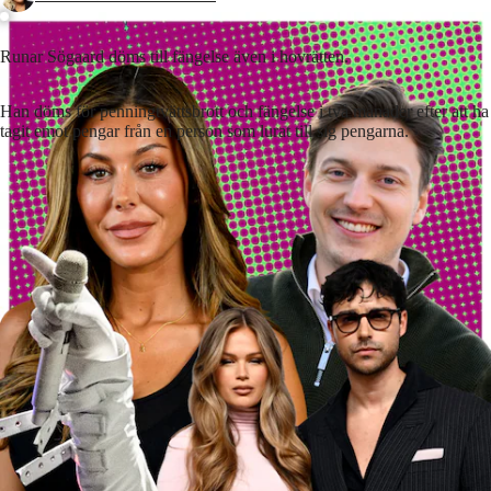
Runar Sögaard döms till fängelse även i hovrätten.
Han döms för penningtvättsbrott och fängelse i två månader efter att ha
tagit emot pengar från en person som lurat till sig pengarna.
Lyssna på artikeln
2
min