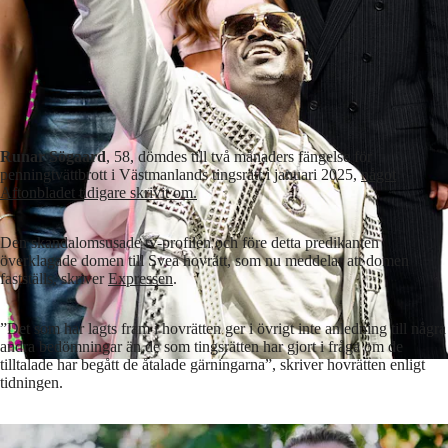
Runar Sögaard
, 58, dömdes till två månaders fängelse för
penningtvättbrott i Västmanlands tingsrätt i januari 2025,
något
Aftonbladet tidigare skrivit om.
Den skandalomsusade tv-profilen och före detta predikanten
överklagade domen till Svea hovrätt, som nu meddelar att domen
fastställs, skriver
Expressen
.
”Det som har lagts fram i hovrätten ger i övrigt inte anledning till några
andra bedömningar än de som tingsrätten har gjort i fråga om de
tilltalade har begått de åtalade gärningarna”, skriver hovrätten enligt
tidningen.