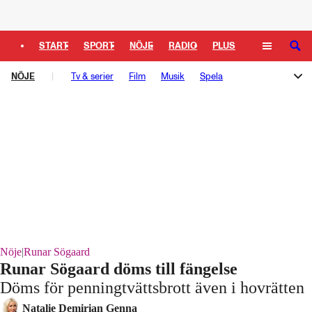
Logga in
START
SPORT
NÖJE
RADIO
PLUS
SÖK
NÖJE
TIPSA
Tv & serier
TV
KULTUR
Film
LEDARE
Musik
Spela
Melodifestivalen
Rockbjörnen
Så gick det sen
Schlagerbloggen
Podden Schlagerkoll
Nöje
|
Runar Sögaard
Runar Sögaard döms till fängelse
Döms för penningtvättsbrott även i hovrätten
Natalie Demirian Genna