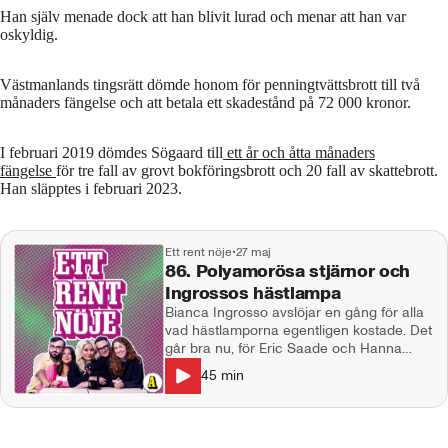
Han själv menade dock att han blivit lurad och menar att han var
oskyldig.
Västmanlands tingsrätt dömde honom för penningtvättsbrott till två
månaders fängelse och att betala ett skadestånd på 72 000 kronor.
I februari 2019 dömdes Sögaard till
ett år och åtta månaders
fängelse
för tre fall av grovt bokföringsbrott och 20 fall av skattebrott.
Han släpptes i februari 2023.
Ett rent nöje
•
27 maj
86. Polyamorösa stjärnor och
Ingrossos hästlampa
Bianca Ingrosso avslöjar en gång för alla
vad hästlamporna egentligen kostade. Det
går bra nu, för Eric Saade och Hanna
Schönberg. En världsstjärna talar ut om
45
min
reglerna i sitt polyamorösa äktenskap och
Ozzy Osbourne ska återuppstå. I studion:
Natalie Demirian Genna, Markus Larsson,
Stina Dahlgren. Producent: Maja