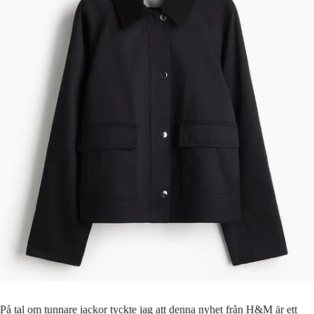
På tal om tunnare jackor tyckte jag att denna nyhet från H&M är ett