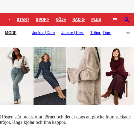
Texten innehåller annonslänkar (läs mer här)
Logga in
Shoppingredaktören: Plagg som är ett
måste i min höstgarderob
START
SPORT
NÖJE
RADIO
PLUS
SÖK
Hanna Skogli Andersson
MODE
TIPSA
Jackor | Dam
TV
KULTUR
Jackor | Herr
LEDARE
Tröjor | Dam
Artikeln innehåller annonslänkar
Tröjor | Herr
Byxor | Dam
Byxor | Herr
Klänningar
Skor | Dam
Skor | Herr
Accessoarer
Hösten står precis runt hörnet och det är dags att plocka fram stickade
tröjor, långa kjolar och fina kappor.