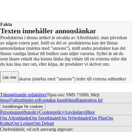
Fakta
Texten innehåller annonslänkar
Produkterna i denna artikel är utvalda av Aftonbladet, utan påverkan
av någon extern part. Intill en del av produkterna kan det finnas
annonslänkar (märkta med ”annons”), intill andra produkter kan det
finnas vanliga länkar till butiker som säljer varorna. Syftet är att du
som läsare enkelt ska kunna länka dig vidare till en externa sidor där
du kan läsa mer om, eller köpa, de produkter vi skriver om.
Läs mer
Annonslänkarna (märkta med ”annons”) leder till externa nätbutiker
där Aftonbladet får en provision vid en transaktion. Intäkterna bidrar
till att finansiera Aftonbladets journalistik. Aftonbladets uppdrag och
Tjänstgörande redaktörer
samhälls­granskande roll påverkas inte av detta innehåll. Bild och video
Tipsa oss: SMS 71000, Mejl
tipsa@aftonbladet.se
kommer från producenten. Aftonbladets redaktion arbetar enbart på
Kontakta kundtjänst
Rapportera fel
uppdrag av läsarna och vår trovärdighet är avgörande för att vi ska
Inställningar för cookies
vara intressanta och relevanta.
Personuppgiftspolicy
Cookiepolicy
Användarvillkor
Om Aftonbladet
Om Sportbladet
Om Nöjesbladet
Om Plus
Om
Kultur
Om Ledare
Om Debatt
Chefredaktör, vd och ansvarig utgivare: