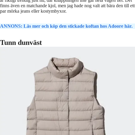
är riktigt trendig just nu, där knäppningen inte går hela vägen ner. Det
finns även en matchande kjol, men jag hade nog valt att bära den till ett
par mörka jeans eller kostymbyxor.
ANNONS: Läs mer och köp den stickade koftan hos Adoore här.
Tunn dunväst